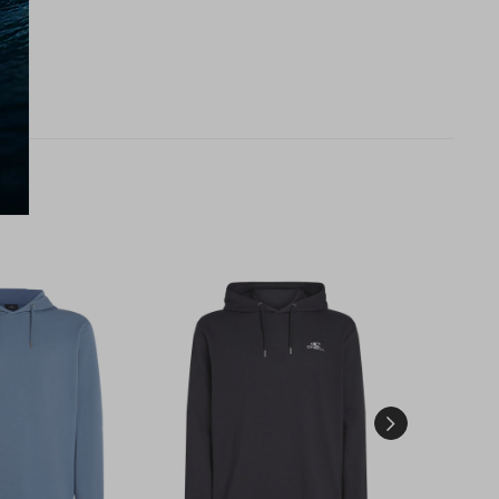
imo.
