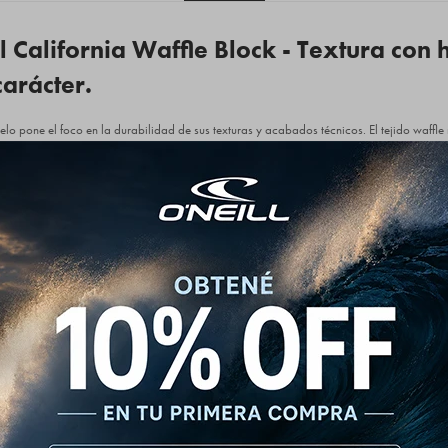
 California Waffle Block - Textura con h
carácter.
lo pone el foco en la durabilidad de sus texturas y acabados técnicos. El tejido waffle
que evita que el buzo se estire o pierda su calce original con los lavados cotidianos. C
spalda que sirve de base para la estampa de gran formato, asegurando una caída limpia
tura están rematados con un rib elástico liso a tono que genera un contraste fino con el
a del viento.
erencia:
aterial de gramaje medio-pesado con textura tejida tipo Waffle (Nido de abeja) de gran 
do de cuello redondo (Crewneck) perteneciente a la línea de hombre.
áfica institucional sutil "The Original O'Neill Wetsuit Company" estampada en el pecho
ogotipo "O'Neill" en tipografía de gran formato cruzando los hombros, acompañado po
sú.