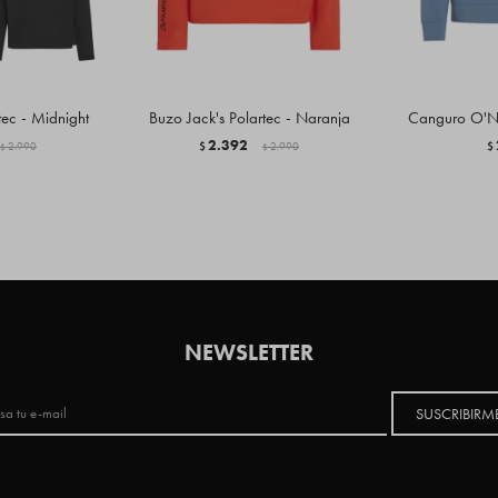
tec - Midnight
Buzo Jack's Polartec - Naranja
Canguro O'Ne
2.392
2.990
$
2.990
$
$
$
NEWSLETTER
SUSCRIBIRM