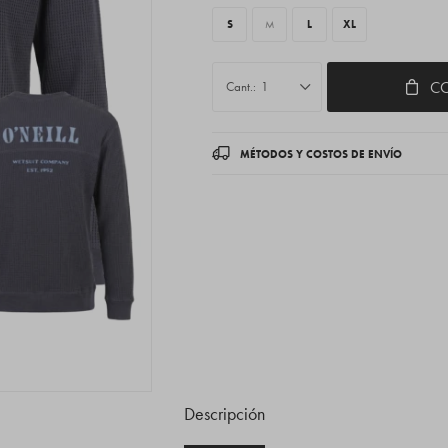
S
M
L
XL
C
1
MÉTODOS Y COSTOS DE ENVÍO
Descripción