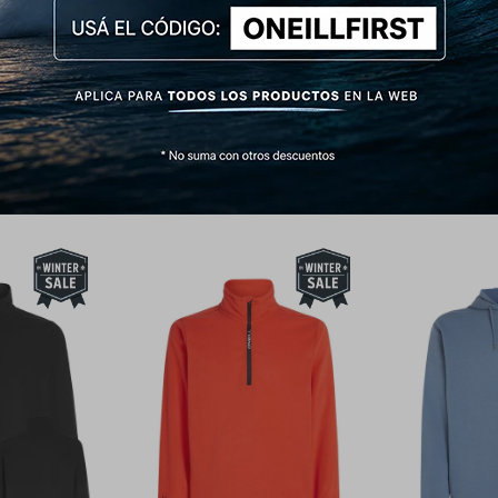
de estructura recta y caída natural muy cómoda.
lo, puños y dobladillo inferior acabados en rib elástico liso y suave para un ajuste ópt
Productos que te pueden interesar