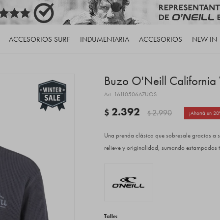
ACCESORIOS SURF
INDUMENTARIA
ACCESORIOS
NEW IN
Buzo O'Neill California
16110506AZUOS
2.392
$
2.990
$
20
Una prenda clásica que sobresale gracias a su
relieve y originalidad, sumando estampados t
Talle: