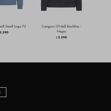
ill Small Logo FZ
Canguro O'Neill Backline -
Buzo O'Rig
Negra
2.590
$
2.590
$
E