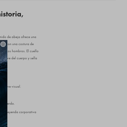
istoria,
 nido de abeja ofrece una
uenta con una costura de

 en los hombros. El cuello
 relieve del cuerpo y sella
relieve visual.
 izquierdo.
r la leyenda corporativa