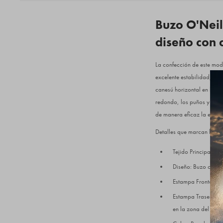
Buzo O'Neill
diseño con 
La confección de este mode
excelente estabilidad, lo 
canesú horizontal en la e
redondo, los puños y la cin
de manera eficaz la entrad
Detalles que marcan la dif
Tejido Principal: M
Diseño: Buzo cerra
Estampa Frontal: Gr
Estampa Trasera: L
en la zona del cane