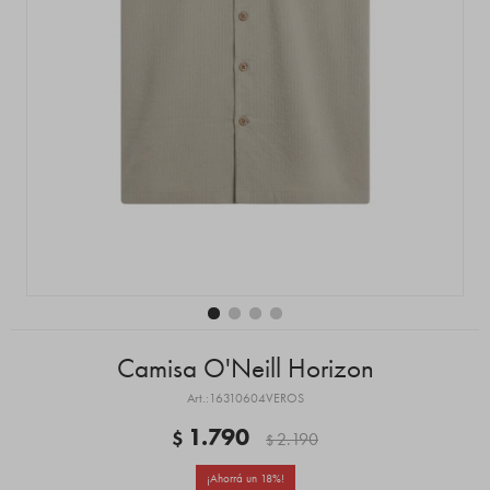
Camisa O'Neill Horizon
16310604VEROS
1.790
$
2.190
$
18