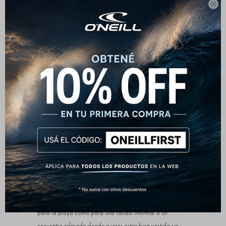

que transmite frescura y equilibrio. Su textura sutil le
aporta un detalle distintivo sin perder sobriedad,
convirtiéndola en una prenda fácil de combinar y
atemporal.
Comodidad para el día a día
Cuenta con cuello abierto tipo resort, abotonado frontal
completo y bolsillo en el pecho que suma practicidad. El
corte cómodo y la manga corta la hacen ideal para
climas cálidos o para quienes buscan una prenda liviana
y funcional.
Versatilidad que suma puntos
El tono neutro permite combinarla con bermudas, jeans o
pantalones claros y oscuros sin esfuerzo. Funciona tanto
para la playa como para una salida informal o un
encuentro relajado donde querés estar bien vestido sin