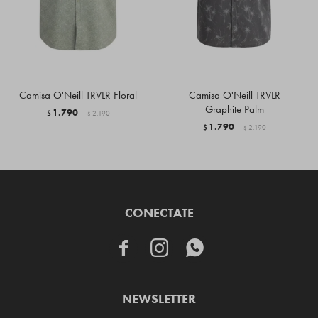
Camisa O'Neill TRVLR Floral
Camisa O'Neill TRVLR
Graphite Palm
1.790
$
2.190
$
1.790
$
2.190
$
CONECTATE



NEWSLETTER