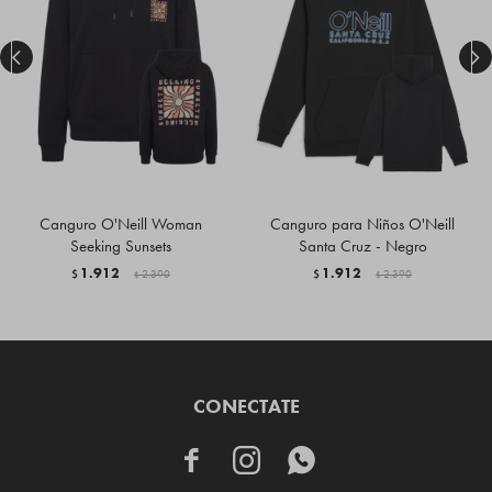


Canguro O'Neill Woman
Canguro para Niños O'Neill
Seeking Sunsets
Santa Cruz - Negro
1.912
1.912
$
2.390
$
2.390
$
$
CONECTATE


