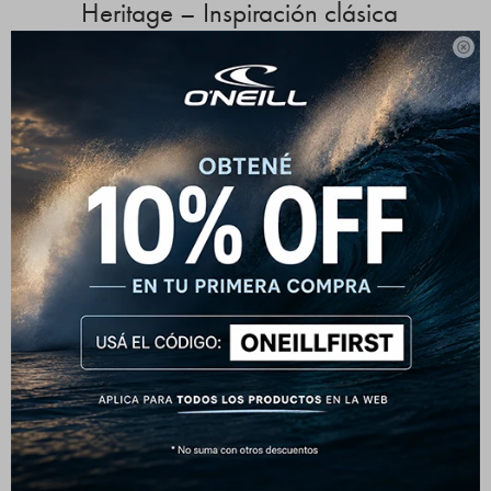
Heritage – Inspiración clásica
con abrigo urbano

Este canguro con capucha de O’Neill presenta un diseño
atemporal con tipografía californiana y detalles que
evocan los orígenes surferos de la marca en Santa Cruz.
El logo frontal destaca con contraste sutil sobre el fondo,
aportando identidad sin perder sobriedad.
Comodidad y abrigo en formato clásico
Confeccionado en algodón con interior afelpado, su
textura suave y el corte regular lo convierten en una
prenda ideal para el día a día. Incluye capucha con
cordón y bolsillo canguro frontal, brindando
funcionalidad y confort en climas frescos.
Características destacadas:
Interior térmico tipo frisa para mayor abrigo.