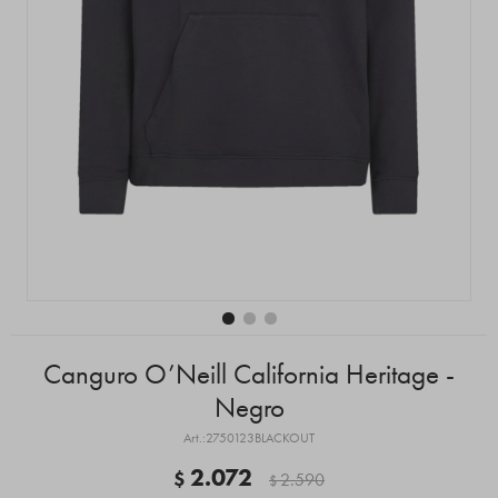
Canguro O’Neill California Heritage -
Negro
2750123BLACKOUT
2.072
$
2.590
$