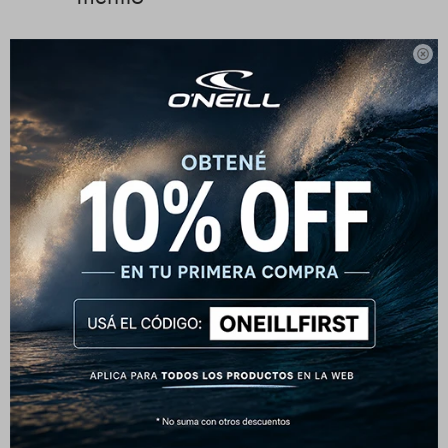
Aislamiento máximo de capa base

Tejido elástico en 4 direcciones
Repelencia del agua
Protección contra erupciones
Colocación estratégica de la costura
Cuello súper bajo: no interfiere con el cuello del
traje de neopreno
Conector Boardshort
Nylon / Spandex de 220 g con HyperDry para un
aislamiento máximo y una absorción de agua
mínima
Thermo-X HyperDry
Costuras transpirables con costuras planas