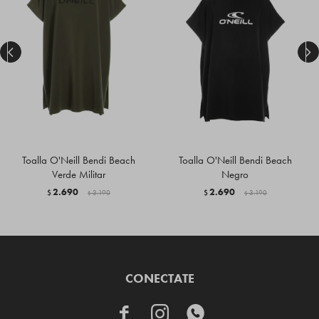


Toalla O'Neill Bendi Beach
Toalla O'Neill Bendi Beach
Verde Militar
Negro
2.690
2.690
$
3.190
$
3.190
$
$
CONECTATE


