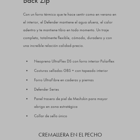
Back Zip
Con un forro térmico que te hace sentir como en verano en
el interior, el Defender mantiene el agua afuera, el calor
adentro y te mantiene tibio en todo momento. Un traje
completo, totalmente flexible, cómodo, duradero y con
una increíble relación calidad-precio.
Neopreno UltraFlex DS con forro interior Polarflex
Costuras selladas GBS + con tapeado interior
Forro UltraFibre en caderas y piernas
Defender Series
Panel trasero de piel de Meshskin para mayor
abrigo en zona estratégica
Collar de sello único
CREMALLERA EN EL PECHO