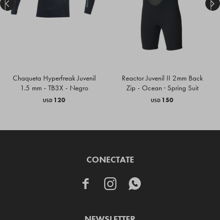


Chaqueta Hyperfreak Juvenil
Reactor Juvenil II 2mm Back
1.5 mm - TB3X - Negro
Zip - Ocean · Spring Suit
120
150
USD
USD
CONECTATE



NEWSLETTER