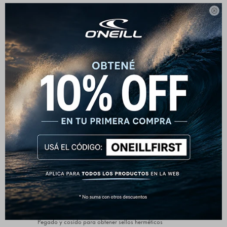
La entrada frontal con cremallera superior (cofre) utiliza

un panel de cremallera flotante libre y una barrera anti-
descarga con orificios de drenaje para mantenerte seco y
sintiéndote suelto.
NEOPRENO ULTRAFLEX DS
Neopreno súper elástico de alto rendimiento con una piel
exterior duradera que resiste tirones y desgarros del
velcro. Factor de estiramiento: 150%
CORTAFUEGOS POLARFLEX
Cortafuegos PolarFlex a través del pecho y brazos con
forro Ultrafibre en brazos y piernas
GBS + COSTURAS CINTAS
Pegado y cosido para obtener sellos herméticos