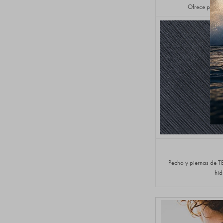
Ofrece protec
Pecho y piernas de TB
hid