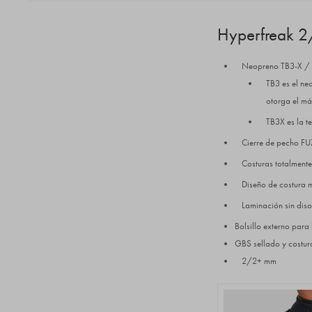
Hyperfreak 2/
Neopreno TB3-X /
TB3 es el ne
otorga el má
TB3X es la t
Cierre de pecho FU
Costuras totalmente
Diseño de costura 
Laminación sin diso
Bolsillo externo para 
GBS sellado y costur
2/2+ mm