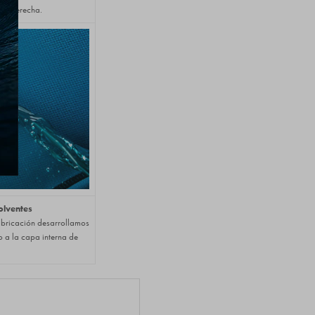
lla derecha.
olventes
abricación desarrollamos
o a la capa interna de