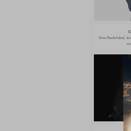
C
Gran flexibilidad, d
cos
R