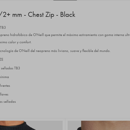
2+ mm - Chest Zip - Black
 TB3
opreno hidrofóbico de O'Neill que permite el máximo estiramiento con goma interna ult
ximo calor y comfort.
ecnología de O'Neill del neopreno más liviano, suave y flexible del mundo.
ZE
 selladas TB3
mínima
lventes
llaves
as selladas