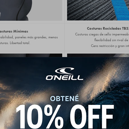
Costuras Recicladas TB
osturas Mínimas
Costuras ciegas de sello impermeab
urabilidad, paneles más grandes, menos
flexibilidad sin rival d
turas. Libertad total.
Cero restricción y gran in
odilleras Krypto
Bolsillo para Lla