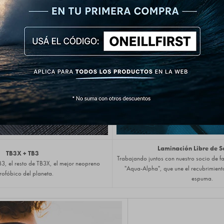
ción sin sacrificar moviemiento.
Escondido debajo de la rodi
Laminación Libre de S
TB3X + TB3
Trabajando juntos con nuestro socio de f
3, el resto de TB3X, el mejor neopreno
"Aqua-Alpha", que une el recubrimient
rofóbico del planeta.
espuma.