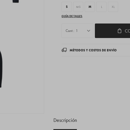
S
MS
M
L
XL
GUÍA DE TALLES
C
1
MÉTODOS Y COSTOS DE ENVÍO
Descripción