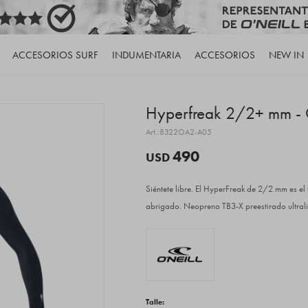
ACCESORIOS SURF
INDUMENTARIA
ACCESORIOS
NEW IN
Hyperfreak 2/2+ mm - Ch
8322OA2-A05
490
USD
Siéntete libre. El HyperFreak de 2/2 mm es el
abrigado. Neopreno TB3-X preestirado ultral
Talle: