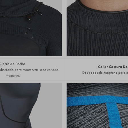
Cierre de Pecho
Collar Costura Do
y diseñado para mantenerte seco en todo
Dos capas de neopreno para m
momento.