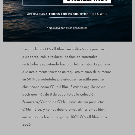
incomparables.
AJUSTE
Regular
MATERIALES
60% algodón, 40% poliéster reciclado
O'Neill Blue:
Los productos O'Neill Blue fueron diseñados para ser
duraderos, más circulares, hechos de materiales
reciclados y apuntando hacia un futuro mejor. Es por eso
que actualmente tenemos un requisito mínimo de al menos
un 50 % de materiales preferidos en un estilo para ser
clasificado como O'Neill Blue. Estamos orgullosos de
decir que más de 8 de cada 10 de la colección
Primavera/Verano de O'Neill consisten en productos
O'Neill Blue, y no nos detendremos ahí. Estamos bien
encaminados hacia una gama 100% O'Neill Blue para
2025.