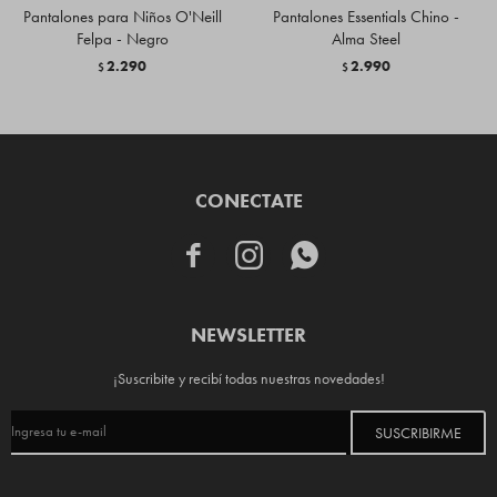
Pantalones para Niños O'Neill
Pantalones Essentials Chino -
Felpa - Negro
Alma Steel
2.290
2.990
$
$
CONECTATE



NEWSLETTER
¡Suscribite y recibí todas nuestras novedades!
SUSCRIBIRME