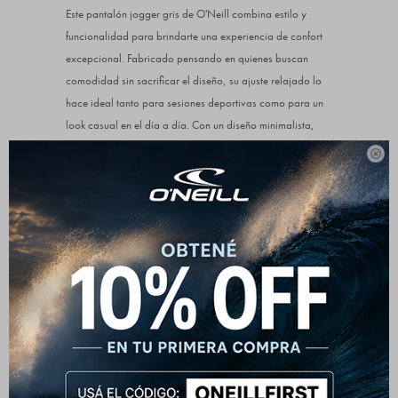
Este pantalón jogger gris de O'Neill combina estilo y
funcionalidad para brindarte una experiencia de confort
excepcional. Fabricado pensando en quienes buscan
comodidad sin sacrificar el diseño, su ajuste relajado lo
hace ideal tanto para sesiones deportivas como para un
look casual en el día a día. Con un diseño minimalista,
presenta un logo bordado de O'Neill en la pierna,

añadiendo un toque de autenticidad y estilo de marca.
Su cintura ajustable con cordón permite un calce
personalizado, adaptándose perfectamente a tu cuerpo.
Los puños en los tobillos aportan un ajuste seguro y
moderno, mientras que sus materiales de alta calidad
aseguran durabilidad y suavidad al contacto con la piel.
Este jogger es una elección versátil, ideal para
acompañarte en cualquier ocasión, ya sea para relajarte
en casa o para salir. Con el pantalón jogger de O'Neill,
siempre estarás listo para moverte con estilo y comodidad