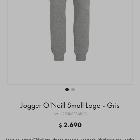
Jogger O'Neill Small Logo - Gris
N255000318013
2.690
$
Pantalón jogger O'Neill gris, diseño moderno y cómodo. Ideal para actividades