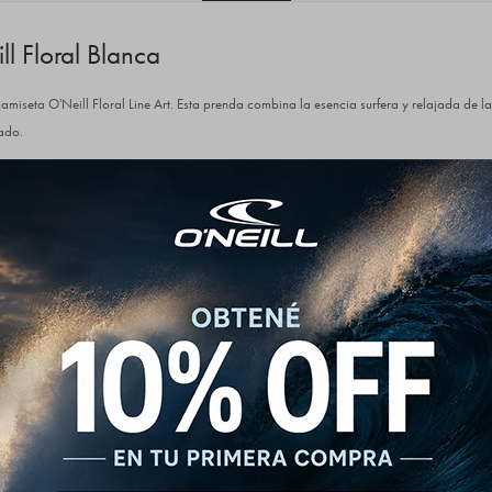
l Floral Blanca
camiseta O'Neill Floral Line Art. Esta prenda combina la esencia surfera y relajada de 
cado.
un pequeño gráfico bordado o estampado a la altura del pecho que incluye el icónico lo
loral. La verdadera declaración de estilo está en la espalda, con un diseño de flores 
bre gran parte de la prenda, creando un contraste dinámico entre el negro, el naranja vi
:
ajuste estándar) para una silueta cómoda y versátil.
odón de tacto suave, transpirable y duradero.
usivo de flores en contraste.
analado para mayor resistencia al uso.
ecta para combinar con jeans, bermudas o pantalones cargo.