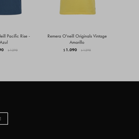
ll Pacific Rise -
Remera O'neill Originals Vintage
Remera O'
Azul
Amarillo
90
1.090
1.290
$
1.290
$
$
$
E