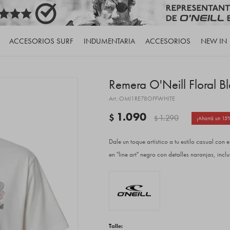
ACCESORIOS SURF
INDUMENTARIA
ACCESORIOS
NEW IN
Remera O'Neill Floral B
OMI1RE78OFFWHITE
1.090
$
1.290
$
15
Dale un toque artístico a tu estilo casual con 
en "line art" negro con detalles naranjas, inc
Talle: