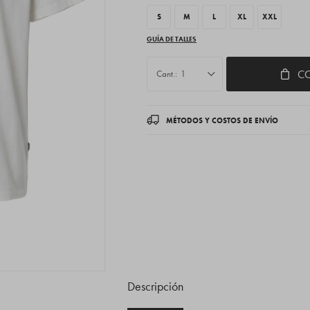
S
M
L
XL
XXL
GUÍA DE TALLES
C
1
MÉTODOS Y COSTOS DE ENVÍO
Descripción