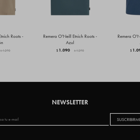
tnich Roots -
Remera O'Neill Etnich Roots -
Remera O'Nei
ón
Azul
1.090
1.0
1.290
$
1.290
$
$
$
NEWSLETTER
SUSCRIBIRM