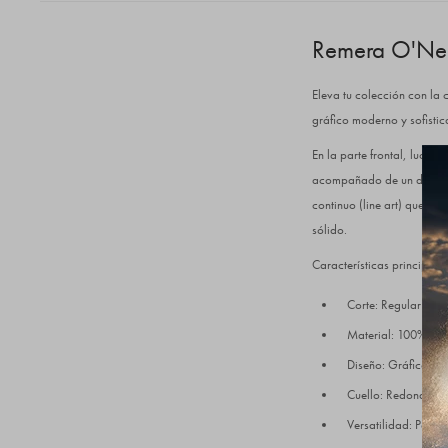
Remera O'Neil
Eleva tu colección con la 
gráfico moderno y sofisti
En la parte frontal, luce 
acompañado de un detalle f
continuo (line art) que cu
sólido.
Características principales
Corte: Regular fit (
Material: 100% Alg
Diseño: Gráfico excl
Cuello: Redondo ac
Versatilidad: Perf