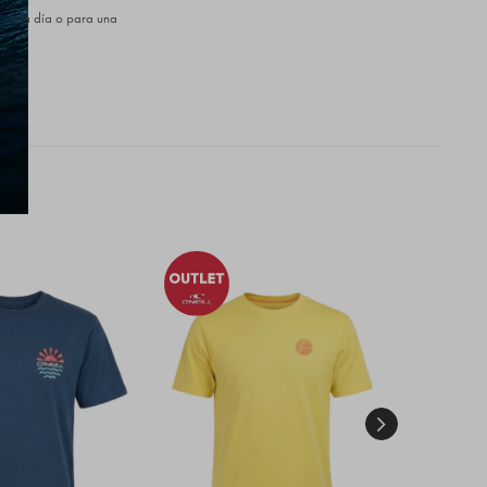
 día a día o para una
