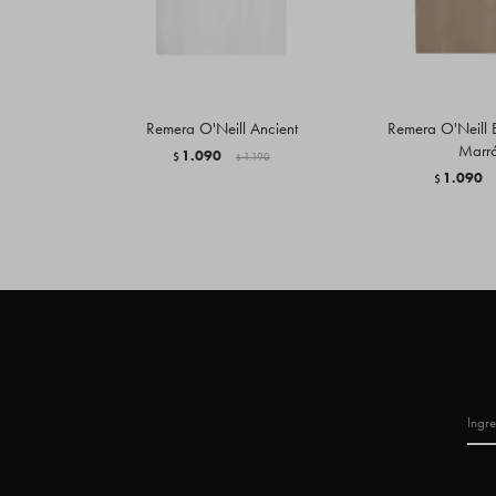
Remera O'Neill Ancient
Remera O'Neill E
Marr
1.090
$
1.190
$
1.090
$