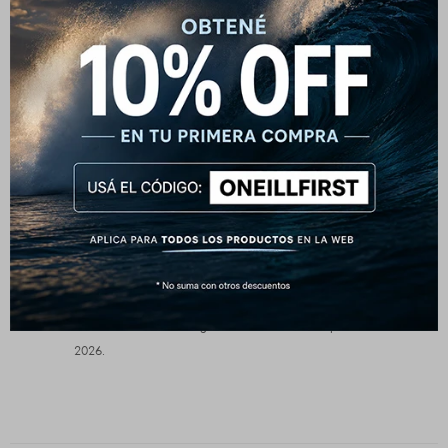
brindar libertad de movimiento sin sacrificar la
comodidad.
Materiales:
100% Algodón
O'Neill Blue:
Los productos O'Neill Blue fueron diseñados para ser
duraderos, más circulares, hechos de materiales
reciclados y apuntando hacia un futuro mejor. Es por eso
que actualmente tenemos un requisito mínimo de al menos
un 50 % de materiales preferidos en un estilo para ser
clasificado como O'Neill Blue. Estamos orgullosos de
decir que más de 8 de cada 10 de la colección
Primavera/Verano de O'Neill consisten en productos
O'Neill Blue, y no nos detendremos ahí. Estamos bien
encaminados hacia una gama 100% O'Neill Blue para
2026.