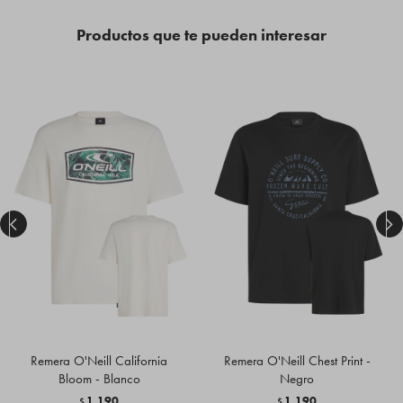
Productos que te pueden interesar


Remera O'Neill California
Remera O'Neill Chest Print -
Bloom - Blanco
Negro
1.190
1.190
$
$