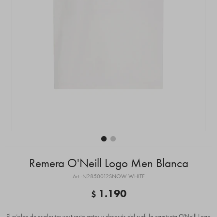
Remera O'Neill Logo Men Blanca
N2850012SNOW WHITE
1.190
$
El núcleo de cualquier vestuario antes y después del surf, la camiseta O'Neill Logo