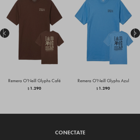


Remera O'Neill Glyphs Café
Remera O'Neill Glyphs Azul
1.290
1.290
$
$
CONECTATE