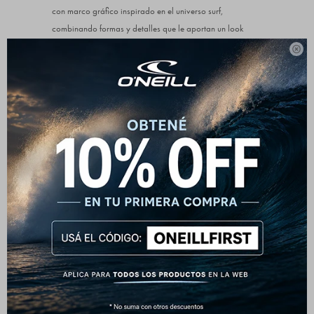
con marco gráfico inspirado en el universo surf,
combinando formas y detalles que le aportan un look
original y llamativo. En el frente, incorpora un pequeño

logo que mantiene el equilibrio visual.
Comodidad y frescura para el día a día
Confeccionada en algodón suave, brinda una sensación
liviana y agradable durante todo el uso. Su calce cómodo
permite moverse con libertad y adaptarse fácilmente a
distintos estilos.
Un básico con diseño diferencial
Ideal para quienes buscan una prenda versátil pero con
personalidad. Su gráfica trasera la convierte en
protagonista, mientras que su diseño limpio permite
integrarla sin esfuerzo a cualquier outfit.