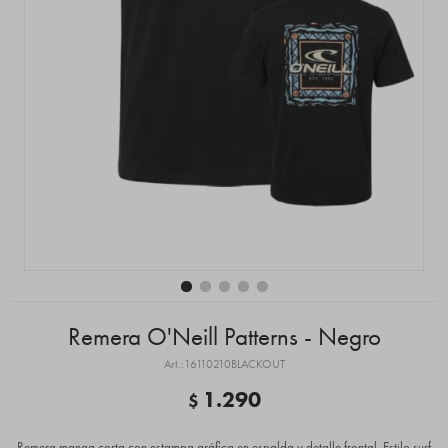
Remera O'Neill Patterns - Negro
16110210BLACKOUT
1.290
$
Remera manga corta con estampa gráfica en espalda y detalle frontal. Estilo surf