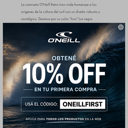
La camiseta O'Neill Retro Iron rinde homenaje a los
orígenes de la cultura del surf con un diseño robusto y
nostálgico. Destaca por su color "Iron" (un negro
desgastado o grafito profundo) que sirve como base

perfecta para su gráfica de bloques de color inspirada en
las décadas de los 70 y 80.
El diseño incluye un pequeño parche gráfico en el pecho y
una impresión de gran formato en la espalda que resalta
el nombre de la marca sobre franjas en tonos mostaza y
naranja quemado, junto con la leyenda "EST. 1952",
recordando el año de fundación de O'Neill por Jack
O'Neill en California.
Características principales:
Estética Retro: Gráficos de inspiración vintage con
una paleta de colores cálidos y clásicos.
Material Superior: Tejido 100% algodón de alta