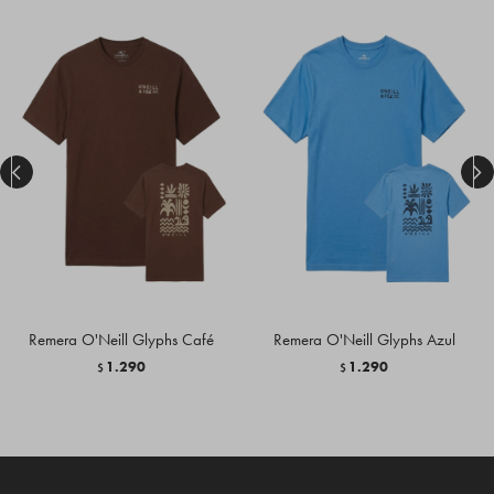


Remera O'Neill Glyphs Café
Remera O'Neill Glyphs Azul
1.290
1.290
$
$