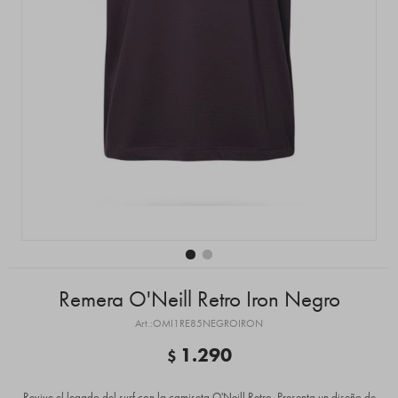
Remera O'Neill Retro Iron Negro
OMI1RE85NEGROIRON
1.290
$
Revive el legado del surf con la camiseta O'Neill Retro. Presenta un diseño de