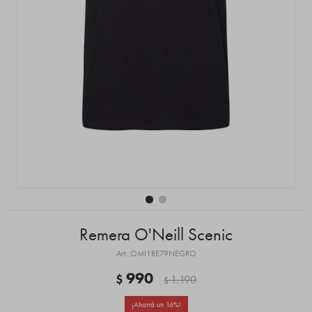
Remera O'Neill Scenic
OMI1RE79NEGRO
990
$
1.190
$
16