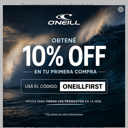
Lleva contigo la herencia de la cultura surf con la

camiseta O'Neill Scenic. Este diseño destaca por su
ilustración frontal artística que rinde homenaje a los
paisajes costeros, utilizando una estética vintage de alto
contraste sobre un fondo negro profundo.
El gráfico central presenta una palmera estilizada, olas en
azul marino y un sol en tono coral, acompañado de las
leyendas "O'Neill" y la icónica frase "Created For Waves".
Es una prenda que equilibra el diseño gráfico moderno
con la comodidad clásica de la marca.
Características principales:
Gráfico: Estampado central multicolor con técnica
de alta durabilidad.
Material: 100% Algodón de alta calidad, suave al
tacto y fresco para climas cálidos.
Corte: Regular Fit, diseñado para ofrecer libertad