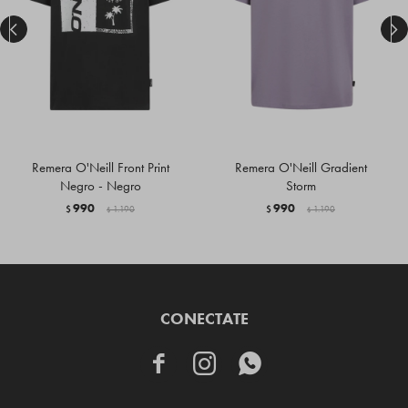


Remera O'Neill Front Print
Remera O'Neill Gradient
Negro - Negro
Storm
990
990
$
1.190
$
1.190
$
$
CONECTATE


