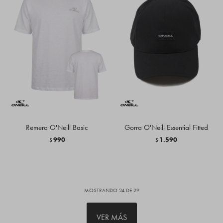
Remera O'Neill Basic
Gorra O'Neill Essential Fitted
990
1.590
$
$
MOSTRANDO
24
DE
29
VER MÁS