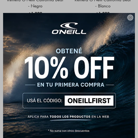
- Negro
- Blanco
1.290
1.290
$
$

Remera O'Neill 1952 Back Print
Remera O'Neill 1952 Back Print
- Azul
- Beige