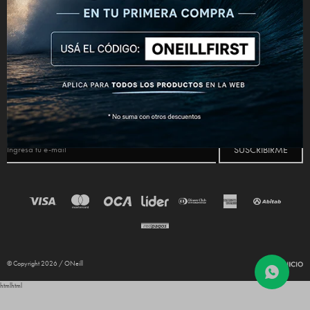
CONECTATE



NEWSLETTER
¡Suscribite y recibí todas nuestras novedades!
SUSCRIBIRME
© Copyright 2026 / ONeill
html
html