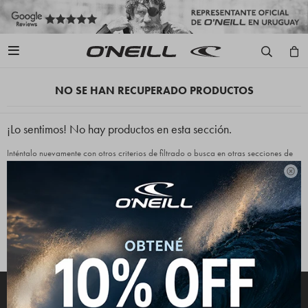

NO SE HAN RECUPERADO PRODUCTOS
¡Lo sentimos! No hay productos en esta sección.
Inténtalo nuevamente con otros criterios de filtrado o busca en otras secciones de
nuestro catálogo.

Quitar filtros
Filtrando por:
Indumentaria
Gorros
Color:
Blanco