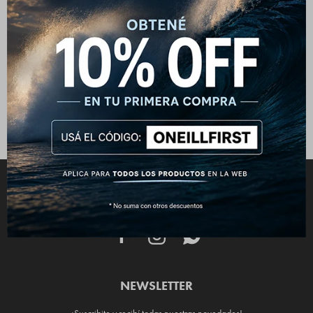
Gorro O'Neill Explorer Olive
1.190
$
CONECTATE



NEWSLETTER
¡Suscribite y recibí todas nuestras novedades!