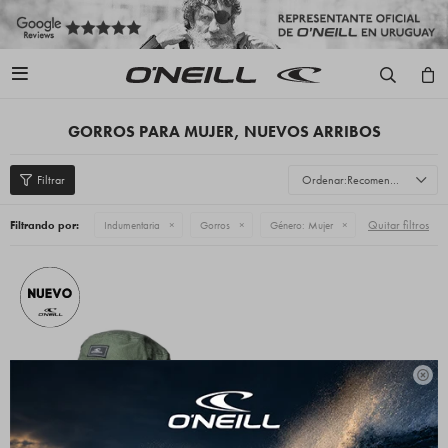

GORROS PARA MUJER, NUEVOS ARRIBOS
Recomendados
Quitar filtros
Filtrando por:
Indumentaria
Gorros
Género:
Mujer
