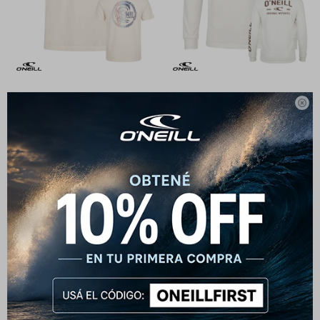
Remera O'Neill Sunset
Remera Manga Larga O'Neill

Medallion - Beige
Essential - Crema
1.290
1.272
$
$
1.590
$