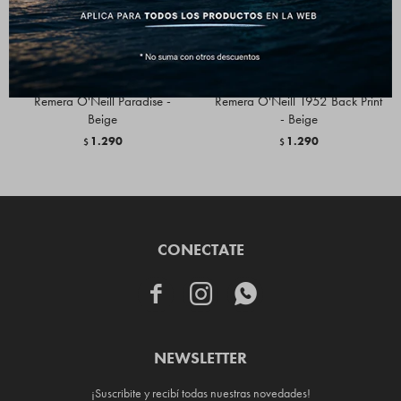
Remera O'Neill Paradise -
Remera O'Neill 1952 Back Print
Beige
- Beige
1.290
1.290
$
$
CONECTATE



NEWSLETTER
¡Suscribite y recibí todas nuestras novedades!