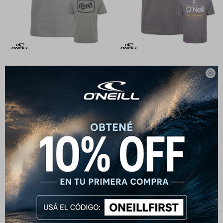
Remera O'Neill 1952 Back Print
Remera O'Neill Top Surf - Gris

- Gris
1.032
$
1.290
$
1.290
$