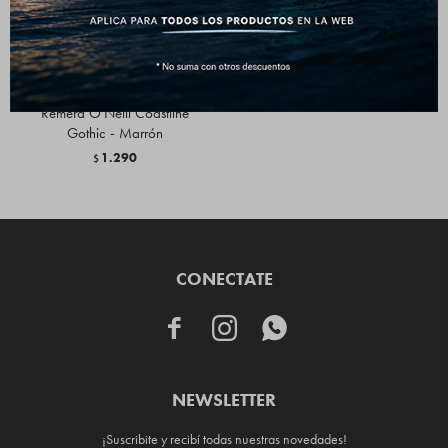
Remera O'Neill Coastline
Gothic - Marrón
1.290
$
CONECTATE



NEWSLETTER
¡Suscribite y recibí todas nuestras novedades!