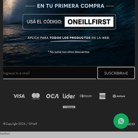
CONECTATE



NEWSLETTER
¡Suscribite y recibí todas nuestras novedades!
SUSCRIBIRME
© Copyright 2026 / ONeill
html
html