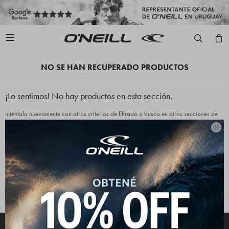

NO SE HAN RECUPERADO PRODUCTOS
¡Lo sentimos! No hay productos en esta sección.
Inténtalo nuevamente con otros criterios de filtrado o busca en otras secciones de
nuestro catálogo.

Quitar filtros
Filtrando por:
Wetsuits
Juveniles
Te recomendamos quitar:
Wetsuits