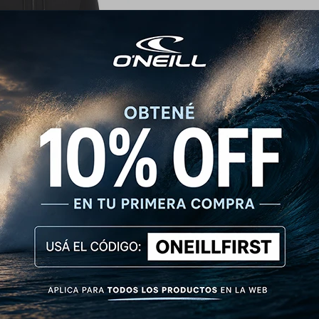
O'Neill Express - Negro
2.390
$
2.990
$