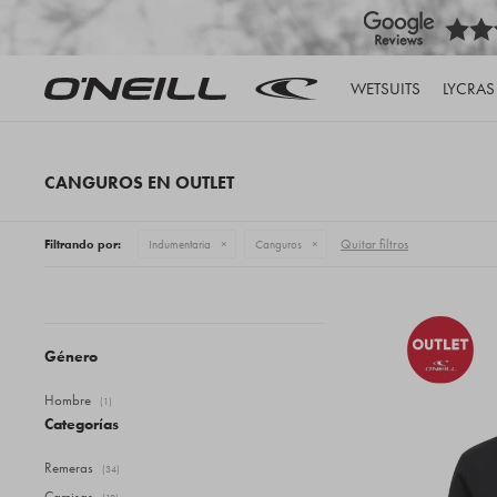
WETSUITS
LYCRAS
CANGUROS EN OUTLET
Quitar filtros
Filtrando por:
Indumentaria
Canguros
Género
Hombre
(1)
Categorías
Remeras
(34)
Camisas