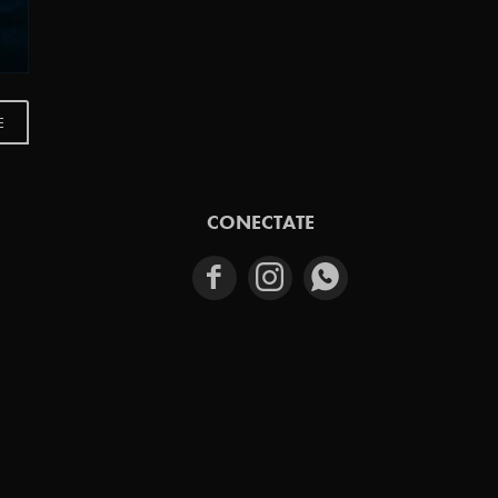
E
CONECTATE


