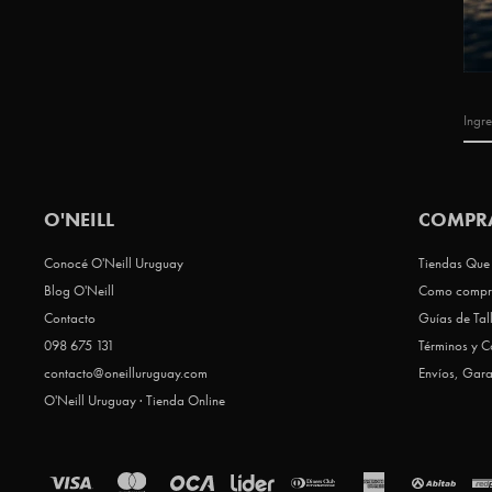
O'NEILL
COMPR
Conocé O'Neill Uruguay
Tiendas Que 
Blog O'Neill
Como compr
Contacto
Guías de Tal
098 675 131
Términos y C
contacto@oneilluruguay.com
Envíos, Gara
O'Neill Uruguay · Tienda Online