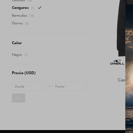
(10)
Canguros
(1)
Bermudas
(12)
Gorros
(2)
Color
Negro
(1)
Precio
(USD)
Canguro 
OK