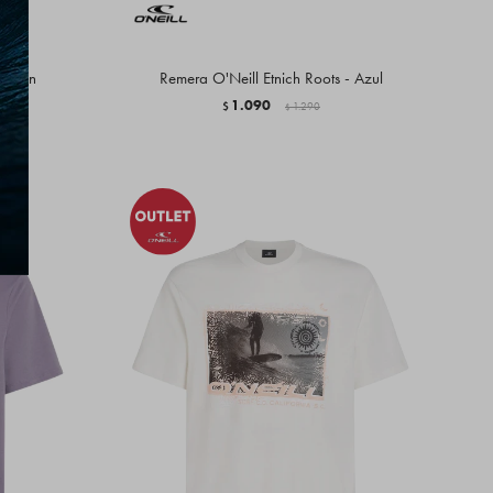
Marrón
Remera O'Neill Etnich Roots - Azul
1.090
$
1.290
$