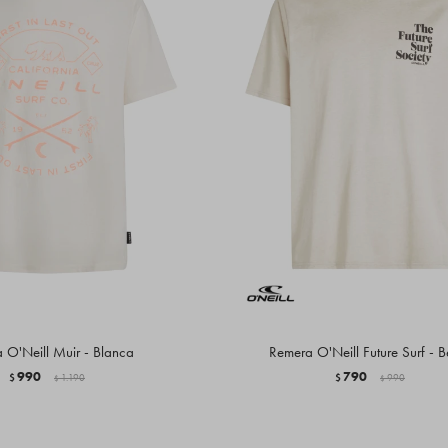
 O'Neill Muir - Blanca
Remera O'Neill Future Surf - B
990
790
$
1.190
$
990
$
$