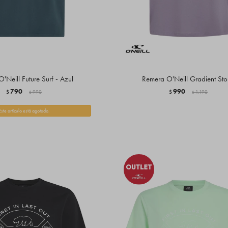
'Neill Future Surf - Azul
Remera O'Neill Gradient St
790
990
$
990
$
1.190
$
$
Este artículo está agotado.