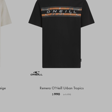
eige
Remera O'Neill Urban Tropics
990
$
1.190
$