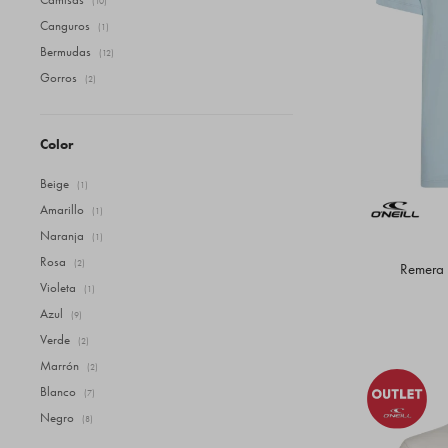
(10)
Canguros
(1)
Bermudas
(12)
Gorros
(2)
Color
Beige
(1)
Amarillo
(1)
Naranja
(1)
Rosa
(2)
Remera O
Violeta
(1)
Azul
(9)
Verde
(2)
Marrón
(2)
Blanco
(7)
Negro
(8)