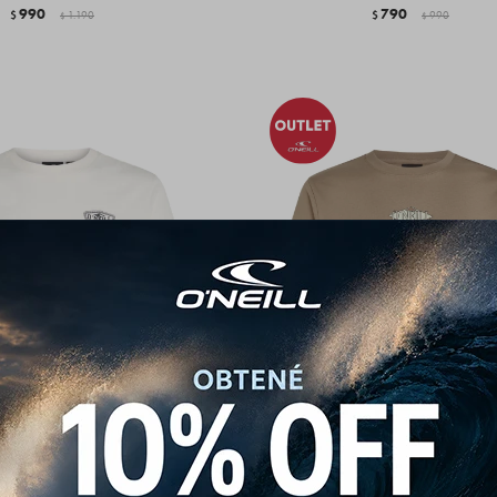
990
790
$
1.190
$
990
$
$