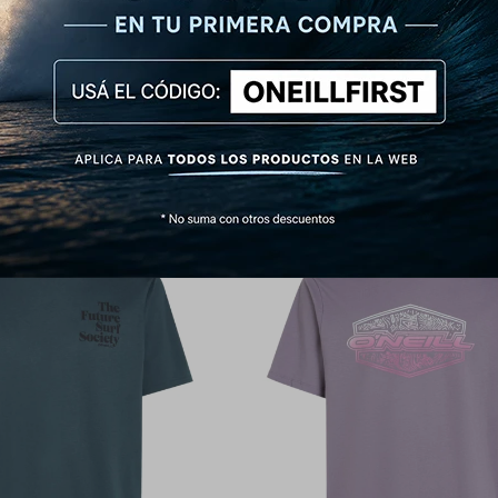
Neill Prime Surf - Blanca
Remera O'Neill Etnich Roots - 
790
1.090
$
990
$
1.290
$
$