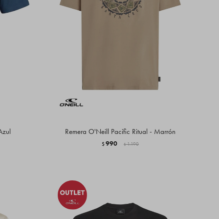
Azul
Remera O'Neill Pacific Ritual - Marrón
990
$
1.190
$