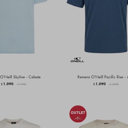
'Neill Skyline - Celeste
Remera O'Neill Pacific Rise - 
1.090
1.090
$
1.190
$
1.290
$
$