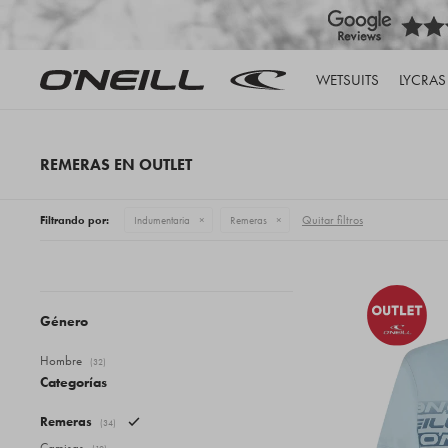
WETSUITS
LYCRAS
REMERAS EN OUTLET
Quitar filtros
Filtrando por:
Indumentaria
Remeras
Género
Hombre
(32)
Categorías
Remeras
(34)
Camisas