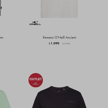
orm
Remera O'Neill Ancient
1.090
$
1.190
$