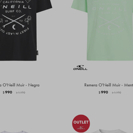
 O'Neill Muir - Negra
Remera O'Neill Muir - Men
990
990
$
1.190
$
1.190
$
$