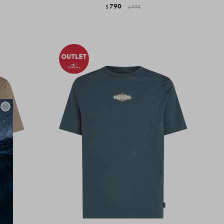
790
$
990
$
