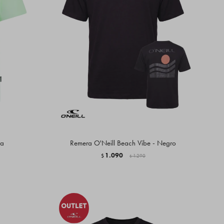
ta
Remera O'Neill Beach Vibe - Negro
1.090
$
1.290
$