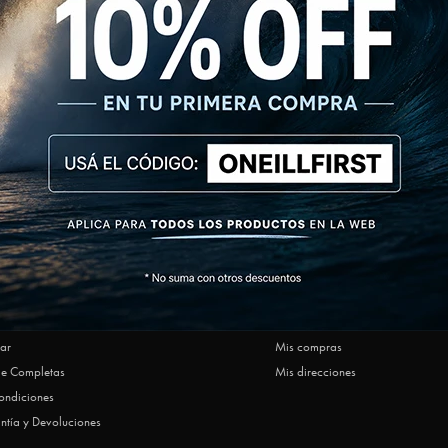
NEWSLETTER
SUSCRIBIRM
AR
MI CUENTA
Ofrecen O'Neill
Mi cuenta
ar
Mis compras
le Completas
Mis direcciones
ondiciones
ntía y Devoluciones