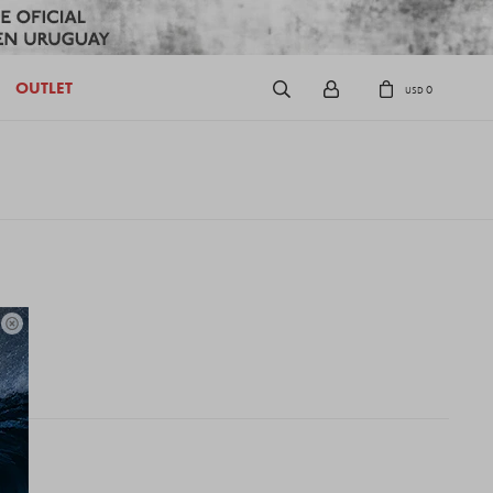
OUTLET
0
USD
