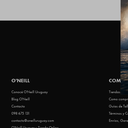
O'NEILL
COMPR
Conocé O'Neill Uruguay
Tiendas Que 
Blog O'Neill
Como compr
Contacto
Guías de Tal
098 675 131
Términos y C
contacto@oneilluruguay.com
Envíos, Gara
O'Neill Uruguay · Tienda Online