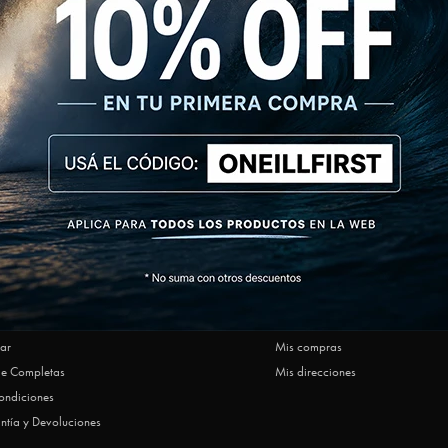
NEWSLETTER
SUSCRIBIRM
AR
MI CUENTA
Ofrecen O'Neill
Mi cuenta
ar
Mis compras
le Completas
Mis direcciones
ondiciones
ntía y Devoluciones