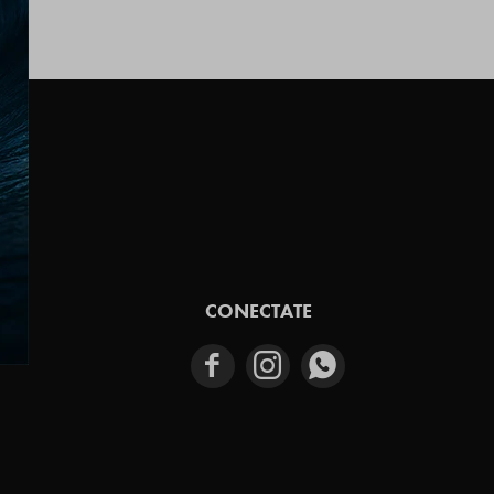
E
CONECTATE


