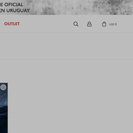
OUTLET
0
USD
