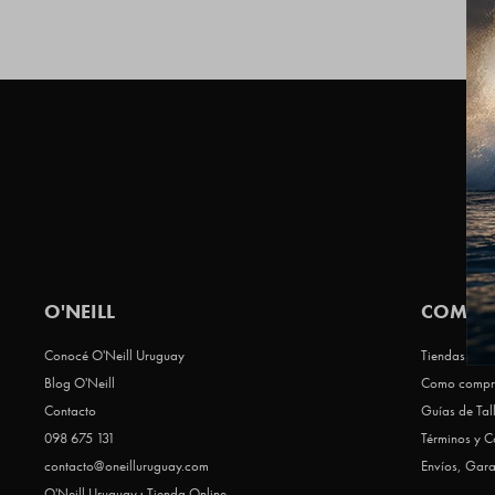
O'NEILL
COMPR
Conocé O'Neill Uruguay
Tiendas Que 
Blog O'Neill
Como compr
Contacto
Guías de Tal
098 675 131
Términos y C
contacto@oneilluruguay.com
Envíos, Gara
O'Neill Uruguay · Tienda Online