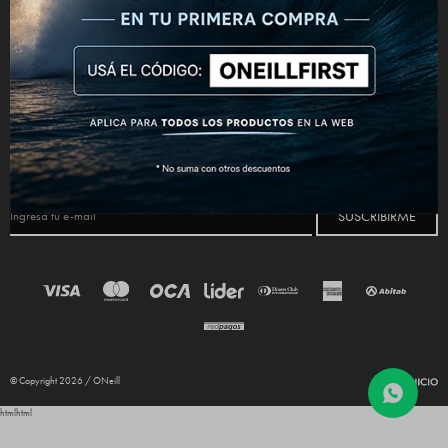
CONECTATE



NEWSLETTER
¡Suscribite y recibí todas nuestras novedades!
SUSCRIBIRME
© Copyright 2026 / ONeill
html
html