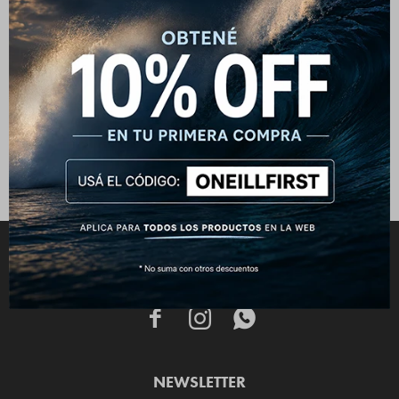
Billetera O'Neill Glass -
Habano
790
$
CONECTATE



NEWSLETTER