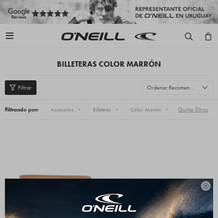

BILLETERAS COLOR MARRÓN
Recomendados
Quitar filtros
Filtrando por:
Accesorios
Billeteras
Color:
Marrón
