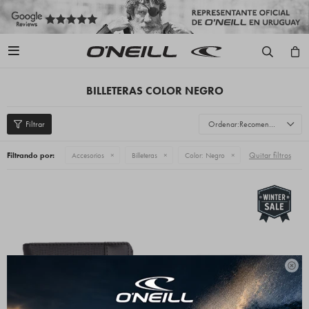

BILLETERAS COLOR NEGRO
Recomendados
Quitar filtros
Filtrando por:
Accesorios
Billeteras
Color:
Negro
