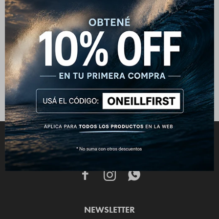
Billetera O'Neill Oasis - Negra
Billetera O'Neill PocketBook -
Negro
790
$
712
$
890
$
CONECTATE



NEWSLETTER