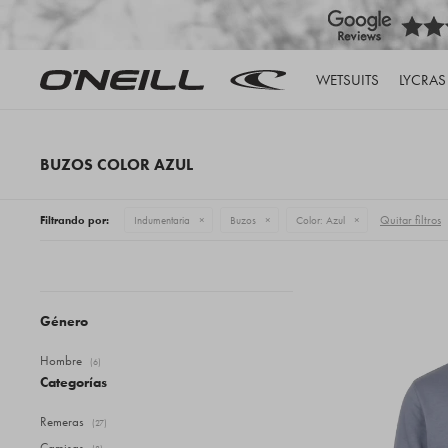
WETSUITS
LYCRAS
BUZOS COLOR AZUL
Quitar filtros
Filtrando por:
Indumentaria
Buzos
Color:
Azul
Género
Hombre
(6)
Categorías
Remeras
(27)
Camisas