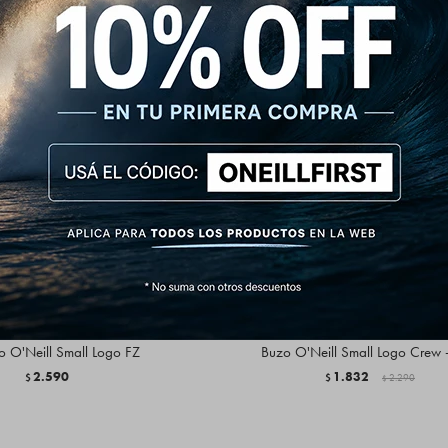
 O'Neill Small Logo FZ
Buzo O'Neill Small Logo Crew 
2.590
1.832
$
$
2.290
$