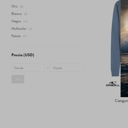
Gris
(2)
Blanco
(2)
Negro
(11)
Multicolor
(1)
Patrón
(1)
Precio
(USD)
OK
Canguro