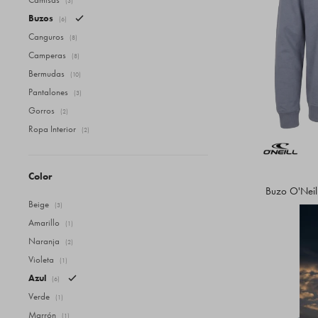
(3)
Buzos
(6)
Canguros
(8)
Camperas
(8)
Bermudas
(10)
Pantalones
(3)
Gorros
(2)
Ropa Interior
(2)
Color
Buzo O'Neill
Beige
(3)
Amarillo
(1)
Naranja
(2)
Violeta
(1)
Azul
(6)
Verde
(1)
Marrón
(1)