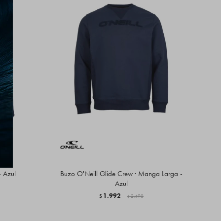
- Azul
Buzo O'Neill Glide Crew · Manga Larga -
Azul
1.992
$
2.490
$