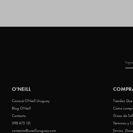
O'NEILL
COMPR
Conocé O'Neill Uruguay
Tiendas Que 
Blog O'Neill
Como compr
Contacto
Guías de Tal
098 675 131
Términos y C
contacto@oneilluruguay.com
Envíos, Gara