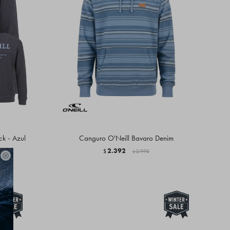
ck - Azul
Canguro O'Neill Bavaro Denim
2.392
$
2.990
$
