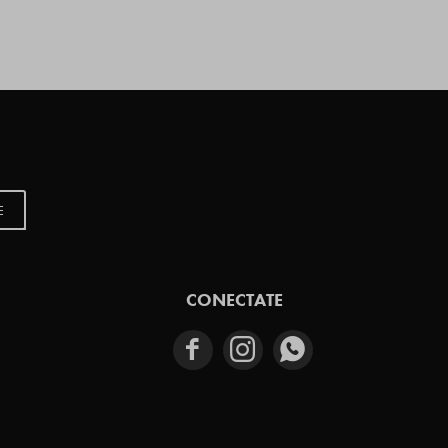
E
CONECTATE


