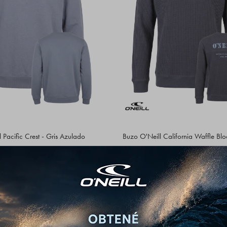
 Pacific Crest - Gris Azulado
Buzo O'Neill California Waffle Blo
1.752
2.392
$
2.190
$
2.990
$
$