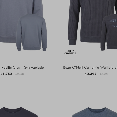
 Pacific Crest - Gris Azulado
Buzo O'Neill California Waffle Blo
1.752
2.392
$
2.190
$
2.990
$
$