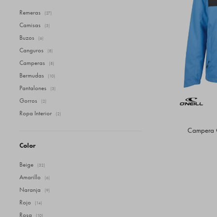
Remeras
(27)
Camisas
(3)
Buzos
(6)
Canguros
(8)
Camperas
(8)
Bermudas
(10)
Pantalones
(3)
Gorros
(2)
Ropa Interior
(2)
Campera O
Color
Beige
(32)
Amarillo
(6)
Naranja
(9)
Rojo
(14)
Rosa
(10)