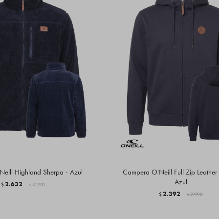
eill Highland Sherpa - Azul
Campera O'Neill Full Zip Leather 
Azul
2.632
$
3.290
$
2.392
$
2.990
$