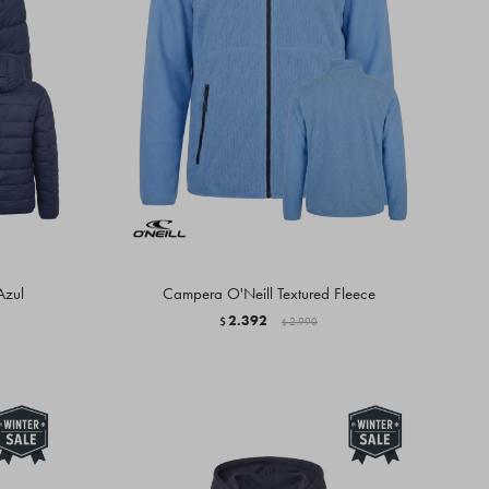
Azul
Campera O'Neill Textured Fleece
2.392
$
2.990
$