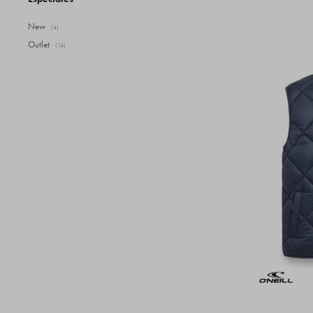
New
(4)
Outlet
(14)