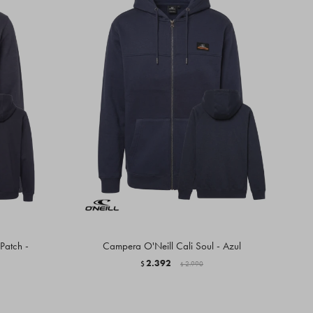
Patch -
Campera O'Neill Cali Soul - Azul
2.392
$
2.990
$