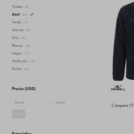
Violeta
(8)
Azul
(69)
Verde
(19)
Marrón
(25)
Gris
(37)
Blanco
(53)
Negro
(117)
Multicolor
(13)
Patrón
(20)
Precio
(USD)
Campera O'N
OK
Especiales