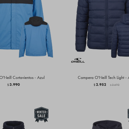
'Neill Cortavientos - Azul
Campera O'Neill Tech Light - 
3.990
2.952
$
$
3.690
$