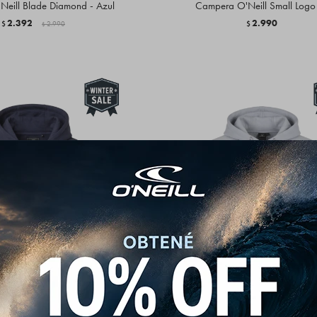
Neill Blade Diamond - Azul
Campera O'Neill Small Logo
2.392
2.990
$
2.990
$
$