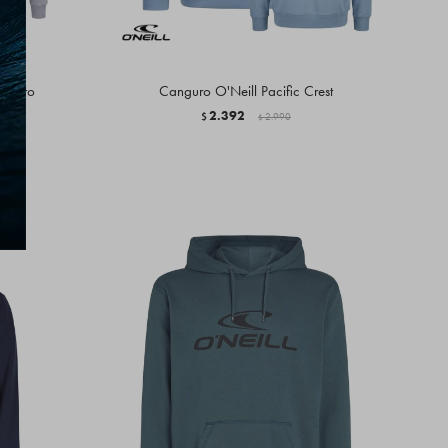
 Claro
Canguro O'Neill Pacific Crest
2.392
$
2.990
$