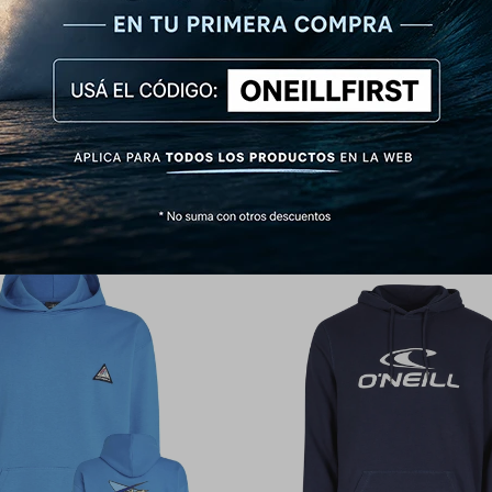
 O'Neill Mid Zip - Azul
Canguro O'Neill Essential - Azul
2.392
2.232
$
2.990
$
2.790
$
$