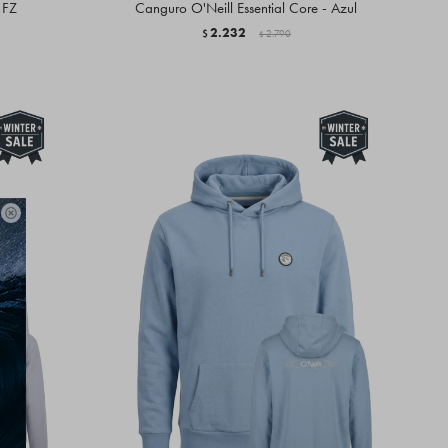
 FZ
Canguro O'Neill Essential Core - Azul
2.232
$
2.790
$
