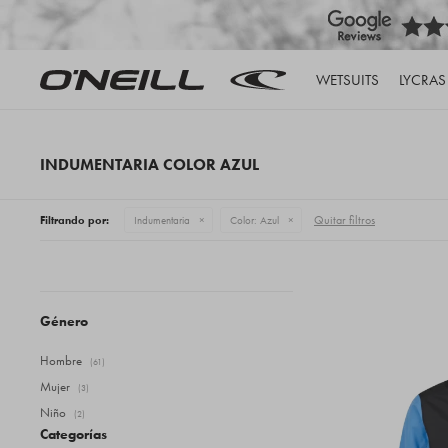
WETSUITS
LYCRAS
INDUMENTARIA COLOR AZUL
Quitar filtros
Filtrando por:
Indumentaria
Color:
Azul
Género
Hombre
(61)
Mujer
(3)
Niño
(2)
Categorías