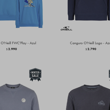
O'Neill FWC'Play - Azul
Canguro O'Neill Logo - Az
2.990
2.790
$
$