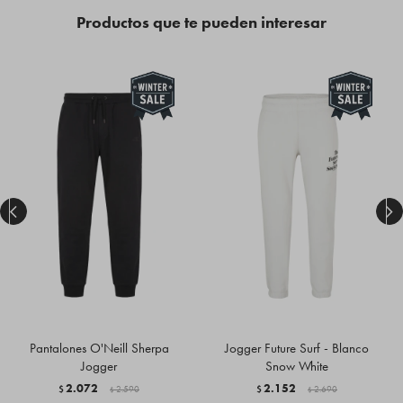
Productos que te pueden interesar


Pantalones O'Neill Sherpa
Jogger Future Surf - Blanco
Jogger
Snow White
2.072
2.152
$
2.590
$
2.690
$
$