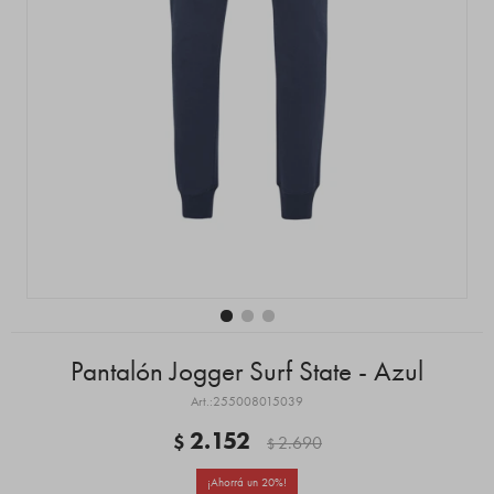
Pantalón Jogger Surf State - Azul
255008015039
2.152
$
2.690
$
20