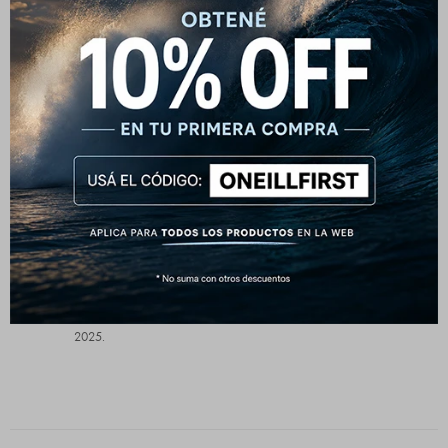
MATERIALES
60% algodón, 40% poliéster reciclado
O'Neill Blue:
Los productos O'Neill Blue fueron diseñados para ser
duraderos, más circulares, hechos de materiales
reciclados y apuntando hacia un futuro mejor. Es por eso
que actualmente tenemos un requisito mínimo de al menos
un 50 % de materiales preferidos en un estilo para ser
clasificado como O'Neill Blue. Estamos orgullosos de
decir que más de 8 de cada 10 de la colección
Primavera/Verano de O'Neill consisten en productos
O'Neill Blue, y no nos detendremos ahí. Estamos bien
encaminados hacia una gama 100% O'Neill Blue para
2025.