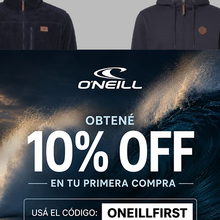
eill Highland Sherpa - Azul
Campera O'Neill Full Zip Leather 
Azul
2.632
$
3.290
$
2.392
$
2.990
$