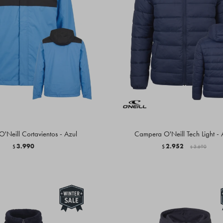
'Neill Cortavientos - Azul
Campera O'Neill Tech Light - 
3.990
2.952
$
$
3.690
$