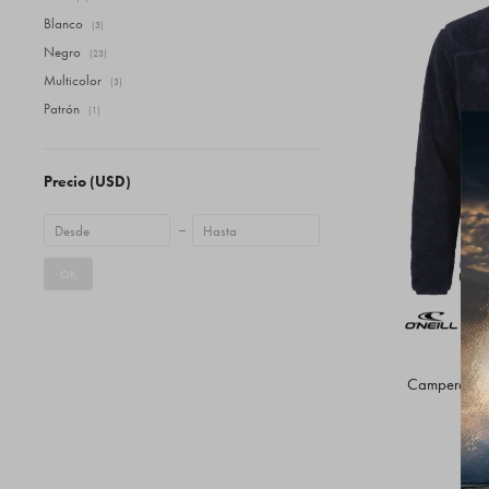
Blanco
(3)
Negro
(23)
Multicolor
(3)
Patrón
(1)
Precio
(USD)
OK
Campera O'N