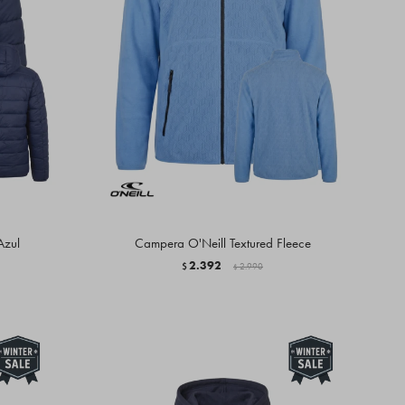
Azul
Campera O'Neill Textured Fleece
2.392
$
2.990
$