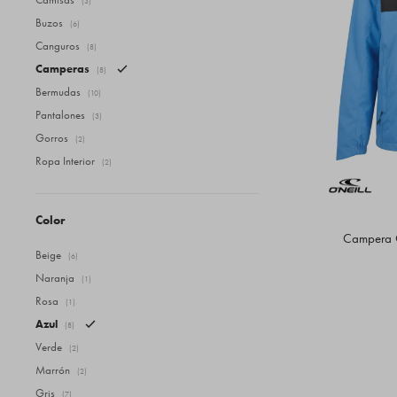
(3)
Buzos
(6)
Canguros
(8)
Camperas
(8)
Bermudas
(10)
Pantalones
(3)
Gorros
(2)
Ropa Interior
(2)
Color
Campera O
Beige
(6)
Naranja
(1)
Rosa
(1)
Azul
(8)
Verde
(2)
Marrón
(2)
Gris
(7)