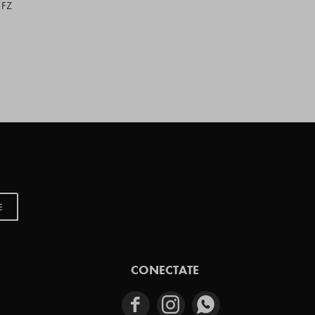
 FZ
E
CONECTATE


