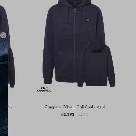

Patch -
Campera O'Neill Cali Soul - Azul
2.392
$
2.990
$