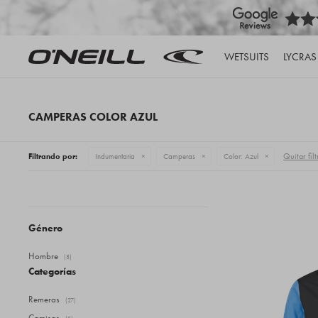
WETSUITS
LYCRAS
CAMPERAS COLOR AZUL
Quitar filt
Filtrando por:
Indumentaria
Camperas
Color:
Azul
Género
Hombre
(8)
Categorías
Remeras
(27)
Camisas