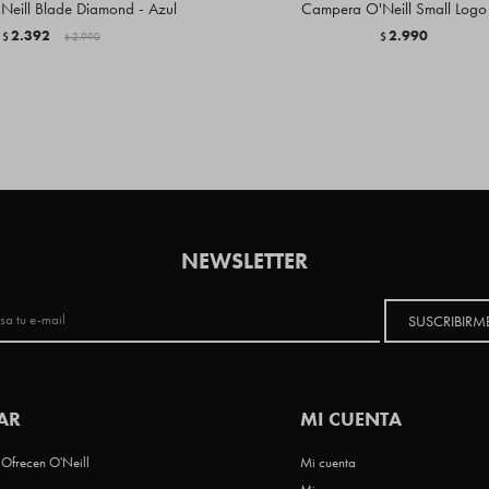
Neill Blade Diamond - Azul
Campera O'Neill Small Logo
2.392
2.990
$
2.990
$
$
NEWSLETTER
SUSCRIBIRM
AR
MI CUENTA
Ofrecen O'Neill
Mi cuenta