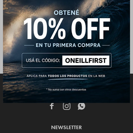
Campera O'Neill Full Zip
Campera O'Neill Lark Sherpa -
Leather Patch - Verde
Verde
2.392
2.392
$
2.990
$
2.990
$
$
CONECTATE



NEWSLETTER