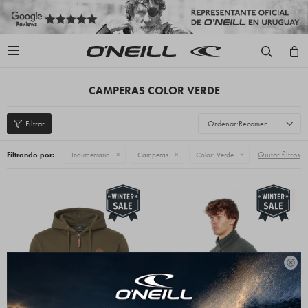

CAMPERAS COLOR VERDE
Recomendados
Quitar filtros
Filtrando por:
Indumentaria
Camperas
Color:
Verde
