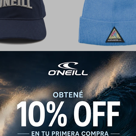
ill Vintage Twill Arch Cap
Gorro O'Neill Retro Wave - A
990
690
$
$