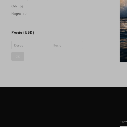
Gris
(8)
Negro
(17)
Precio
(USD)
OK