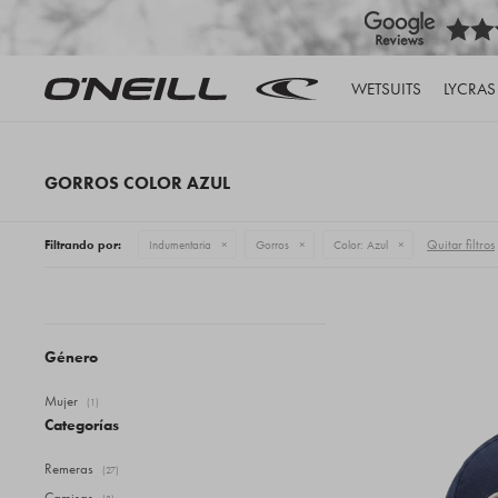
WETSUITS
LYCRAS
GORROS COLOR AZUL
Quitar filtros
Filtrando por:
Indumentaria
Gorros
Color:
Azul
Género
Mujer
(1)
Categorías
Remeras
(27)
Camisas