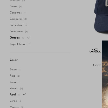
(3)
Buzos
(6)
Canguros
(8)
Camperas
(8)
Bermudas
(10)
Pantalones
(3)
Gorros
(2)
Ropa Interior
(2)
Color
Gorra O'Ne
Beige
(3)
Rojo
(2)
Rosa
(1)
Violeta
(1)
Azul
(2)
Verde
(4)
Marrón
(3)