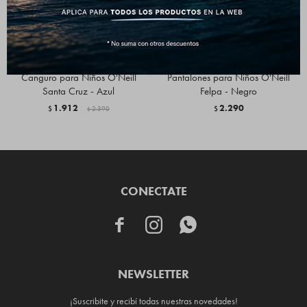
Canguro para Niños O'Neill
Pantalones para Niños O'Neill
Santa Cruz - Azul
Felpa - Negro
1.912
2.290
$
2.390
$
$
CONECTATE



NEWSLETTER
¡Suscribite y recibí todas nuestras novedades!