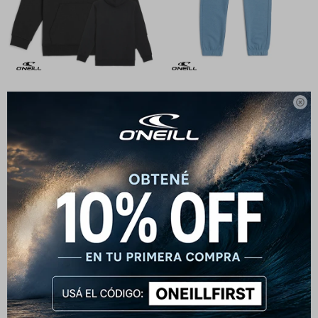
Canguro para Niños O'Neill
Pantalones para Niños O'Neill

Santa Cruz - Negro
Felpa - Azul
1.912
2.290
$
2.390
$
$