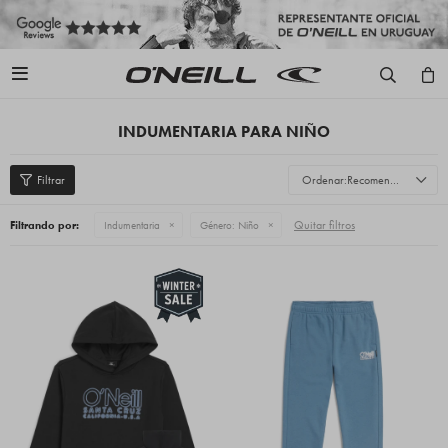

INDUMENTARIA PARA NIÑO
Recomendados
Quitar filtros
Filtrando por:
Indumentaria
Género:
Niño