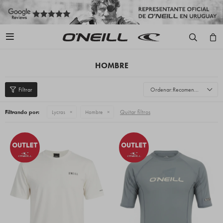

HOMBRE
Recomendados
Quitar filtros
Filtrando por:
Lycras
Hombre