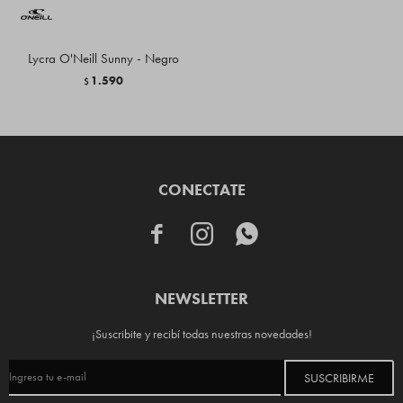
Lycra O'Neill Sunny - Negro
1.590
$
CONECTATE



NEWSLETTER
¡Suscribite y recibí todas nuestras novedades!
SUSCRIBIRME