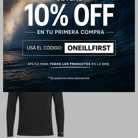
Lycra O'Neill Solaire - Negra
Lycra O'Neill Sunny - Azul
1.390
1.590
$
$