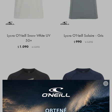
Lycra O'Neill Snow White UV
Lycra O'Neill Solaire - Gris
50+
990
$
1.390
$
1.090
$
1.390
$
