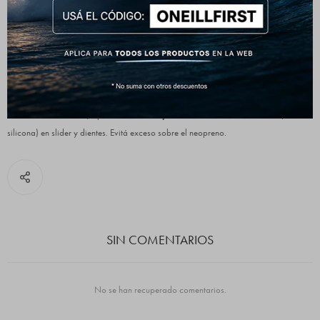
¿Cómo guardarlo por períodos largos?
Guardá solo cuando esté
completamente seco
por dentro y por fuera. Colgado
en
percha ancha
o
percha horizontal
doblado por la cintura. Evitá cajones.
¿Conviene lubricar cierres y broches?
Sí. Cada
2–3 meses
, aplicá
lubricante para cierres si son de metal
(base
silicona) en slider y dientes. Evitá exceso sobre el neopreno.
SIN COMENTARIOS
No se han recuperado comentarios.