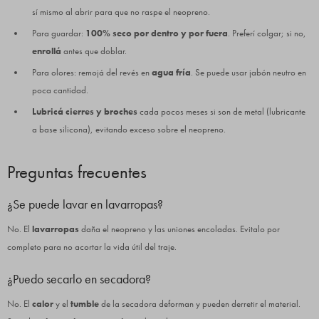
sí mismo al abrir para que no raspe el neopreno.
Para guardar:
100% seco por dentro y por fuera
. Preferí colgar; si no,
enrollá
antes que doblar.
Para olores: remojá del revés en
agua fría
. Se puede usar jabón neutro en
poca cantidad.
Lubricá cierres y broches
cada pocos meses si son de metal (lubricante
a base silicona), evitando exceso sobre el neopreno.
Preguntas frecuentes
¿Se puede lavar en lavarropas?
No. El
lavarropas
daña el neopreno y las uniones encoladas. Evitalo por
completo para no acortar la vida útil del traje.
¿Puedo secarlo en secadora?
No. El
calor
y el
tumble
de la secadora deforman y pueden derretir el material.