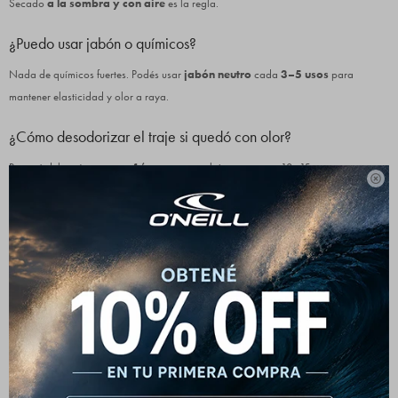
Secado
a la sombra y con aire
es la regla.
¿Puedo usar jabón o químicos?
Nada de químicos fuertes. Podés usar
jabón neutro
cada
3–5 usos
para
mantener elasticidad y olor a raya.
¿Cómo desodorizar el traje si quedó con olor?
Remojá del revés en
agua fría
con poco jabón neutro po
r
10–15 minutos.

Enjuagá bien, escurrí sin retorcer y secá a la sombra. Repetí si hace falta.
¿El cloro de piscinas lo arruina?
Sí, el
cloro
degrada el neopreno y los pegamentos. No están pensados para
piscinas cloradas ni piletas de olas con cloro.
¿Los trajes se achican con el tiempo?
Con los años algunas
celdas de aire
colapsan y el traje puede
encogerse
levemente y perder flexibilidad. El buen cuidado retrasa eso.