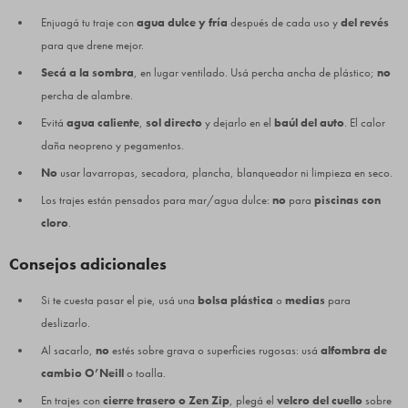
Enjuagá tu traje con
agua dulce y fría
después de cada uso y
del revés
para que drene mejor.
Secá a la sombra
, en lugar ventilado. Usá percha ancha de plástico;
no
percha de alambre.
Evitá
agua caliente
,
sol directo
y dejarlo en el
baúl del auto
. El calor
daña neopreno y pegamentos.
No
usar lavarropas, secadora, plancha, blanqueador ni limpieza en seco.
Los trajes están pensados para mar/agua dulce:
no
para
piscinas con
cloro
.
Consejos adicionales
Si te cuesta pasar el pie, usá una
bolsa plástica
o
medias
para
deslizarlo.
Al sacarlo,
no
estés sobre grava o superficies rugosas: usá
alfombra de
cambio O’Neill
o toalla.
En trajes con
cierre trasero o Zen Zip
, plegá el
velcro del cuello
sobre