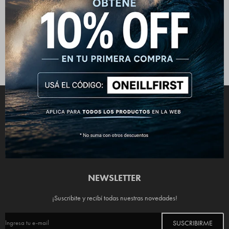
Publicado en:
Trajes de Neopreno O'Neill
16
oct
2025
Comprar un wetsuit O'Neill es una inversión excelente, son trajes para durar años y
protegerte de los elementos para que no te desgasten a vos, pero en el proceso el
que se puede desgastar es tu traje. Te contamos como cuidarlo con estos pasos.
CONECTATE



NEWSLETTER
¡Suscribite y recibí todas nuestras novedades!
SUSCRIBIRME