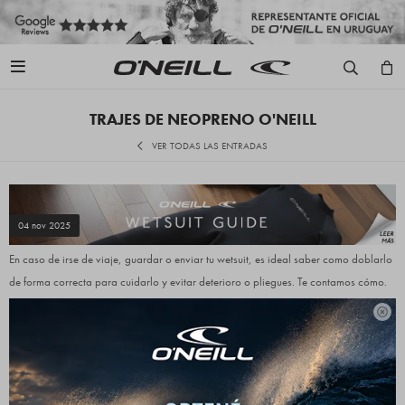

TRAJES DE NEOPRENO O'NEILL
VER TODAS LAS ENTRADAS
CÓMO DOBLAR TU TRAJE DE NEOPRENO
Publicado en:
Trajes de Neopreno O'Neill
04
nov
2025
En caso de irse de viaje, guardar o enviar tu wetsuit, es ideal saber como doblarlo
de forma correcta para cuidarlo y evitar deterioro o pliegues. Te contamos cómo.

CÓMO CUIDAR TU TRAJE DE NEOPRENO