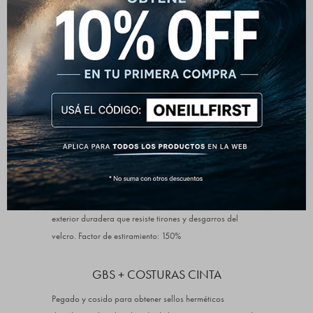
4/3 mm
CREMALLERA DEL PECHO
La entrada frontal con cremallera superior (cofre) utiliza
un panel de cremallera flotante libre y una barrera anti-
descarga con orificios de drenaje para mantenerte seco y
sintiéndote suelto.
NEOPRENO ULTRAFLEX DS
Neopreno súper elástico de alto rendimiento con una piel
exterior duradera que resiste tirones y desgarros del
velcro. Factor de estiramiento: 150%
GBS + COSTURAS CINTA
Pegado y cosido para obtener sellos herméticos