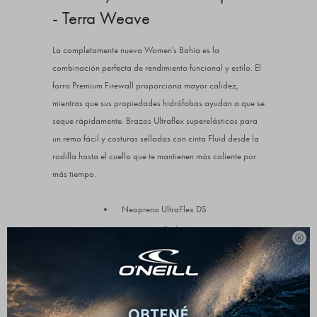
- Terra Weave
La completamente nueva Women's Bahia es la
combinación perfecta de rendimiento funcional y estilo. El
forro Premium Firewall proporciona mayor calidez,
mientras que sus propiedades hidrófobas ayudan a que se
seque rápidamente. Brazos Ultraflex superelásticos para
un remo fácil y costuras selladas con cinta Fluid desde la
rodilla hasta el cuello que te mantienen más caliente por
más tiempo.
Neopreno UltraFlex DS
Costuras selladas GBS +

Cortafuegos UltraFlex
Serie Bahía
Cremallera en el pecho
Zonas de remo sin costuras