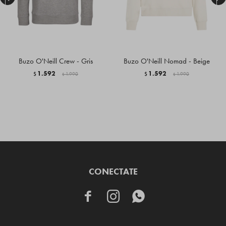
Buzo O'Neill Crew - Gris
Buzo O'Neill Nomad - Beige
1.592
1.592
$
1.990
$
1.990
$
$
CONECTATE


