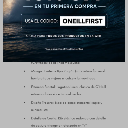
una vuelta por la ciudad o meter en la mochila para
cuando refresca a la tarde, es ese básico eterno que rinde
siempre bien.
Detalles que marcan la diferencia:
Composición: 100% Algodón de alta calidad
(Tejido de frisa premium de gramaje medio)
Diseño: Buzo cerrado de cuello redondo
(Crewneck) de la línea masculina.
Manga: Corte de tipo Raglán (sin costura fija en el
hombro) que mejora el calce y la movilidad.
Estampa Frontal: Logotipo lineal clásico de O'Neill
estampado en el centro del pecho.
Diseño Trasero: Espalda completamente limpia y
minimalista.
Detalle de Cuello: Rib elástico redondo con detalle
de costura triangular reforzada en "V".