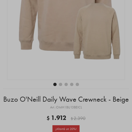
Buzo O'Neill Daily Wave Crewneck - Beige
OMH1BU13BEICL
1.912
$
2.390
$
20