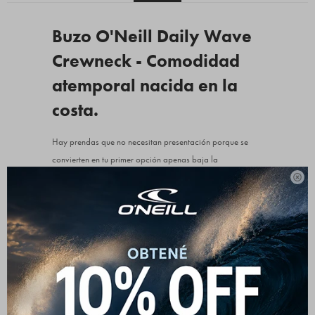
Buzo O'Neill Daily Wave
Crewneck - Comodidad
atemporal nacida en la
costa.
Hay prendas que no necesitan presentación porque se
convierten en tu primer opción apenas baja la
temperatura. Este buzo linea de buzos O'Neill es el

balance perfecto entre la cultura surf clásica y el estilo
urbano actual. Al estar fabricado enteramente en
algodón, ofrece un tacto interno espectacular que te
envuelve en comodidad sin esa sensación pesada y rígida
de otros abrigos sintéticos. Va impecable con tus jeans
favoritos, unos pantalones tipo cargo o un jogging para
un look relajado de fin de semana. Ya sea para salir a dar