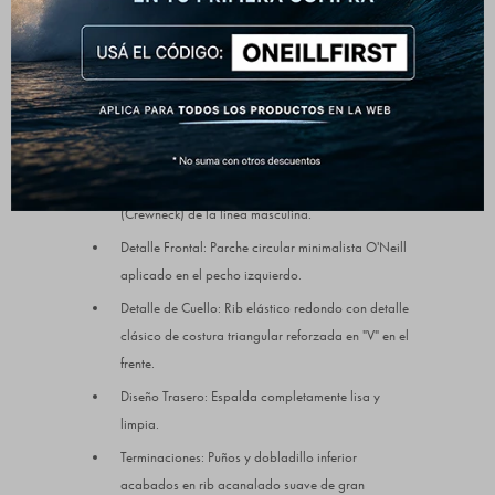
descansando. Es ese buzo que te pones sin pensar,
porque siempre rinde bien.
Detalles que marcan la diferencia:
Composición: 60% Algodón, 40% Poliéster (Tejido
de frisa premium de gramaje medio).
Diseño: Buzo cerrado de cuello redondo
(Crewneck) de la línea masculina.
Detalle Frontal: Parche circular minimalista O'Neill
aplicado en el pecho izquierdo.
Detalle de Cuello: Rib elástico redondo con detalle
clásico de costura triangular reforzada en "V" en el
frente.
Diseño Trasero: Espalda completamente lisa y
limpia.
Terminaciones: Puños y dobladillo inferior
acabados en rib acanalado suave de gran