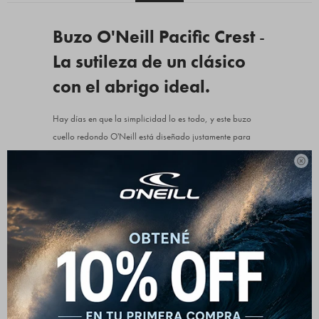
Buzo O'Neill Pacific Crest
-
La sutileza de un clásico
con el abrigo ideal.
Hay días en que la simplicidad lo es todo, y este buzo
cuello redondo O'Neill está diseñado justamente para
esos momentos. Al dejar de lado las estampas gigantes y

apostar por un aplique circular fino y discreto, se
convierte en una prenda sumamente versátil que combina
impecable con jeans abiertos, pantalones cargo o
joggings relajados.
Su paleta de colores que incluye un azul acero súper
moderno, un beige arena muy natural y el infaltable negro
mate te soluciona el outfit para ir a estudiar, trabajar
cómodamente o simplemente disfrutar de un fin de semana