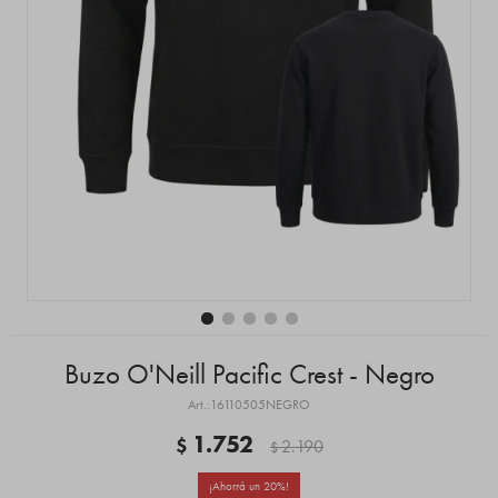
Buzo O'Neill Pacific Crest - Negro
16110505NEGRO
1.752
$
2.190
$
20