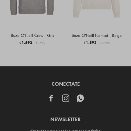
Buzo O'Neill Crew - Gris
Buzo O'Neill Nomad - Beige
1.592
1.592
$
1.990
$
1.990
$
$
CONECTATE



NEWSLETTER
¡Suscribite y recibí todas nuestras novedades!