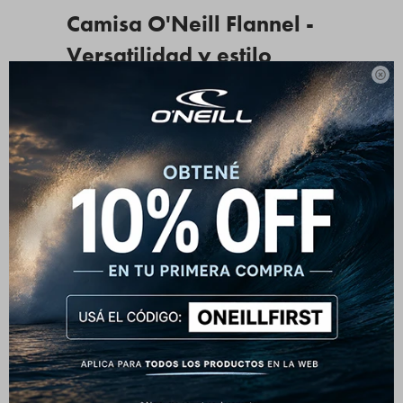
Camisa O'Neill Flannel -
Versatilidad y estilo

La camisa de manga larga O'Neill es la pieza clave para
un armario lifestyle versátil y moderno. Diseñada para
ofrecer confort y estilo en el entorno urbano, esta prenda
equilibra la formalidad de una camisa de manga larga
con la esencia relajada de la marca. Su color pastel
funciona como base para una textura visual sin perder la
sobriedad.
Su corte asegura una caída cómoda y una silueta
estructurada, permitiendo usarla abotonada para un look
más pulcro o abierta sobre una camiseta para una onda
más casual. Es la opción ideal para combinar con
pantalones chinos o denim.
Características principales: