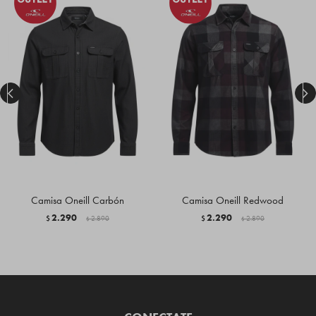


Camisa Oneill Carbón
Camisa Oneill Redwood
2.290
2.290
$
2.890
$
2.890
$
$