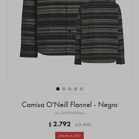
Camisa O'Neill Flannel - Negro
2650049Black
2.792
$
3.490
$
20