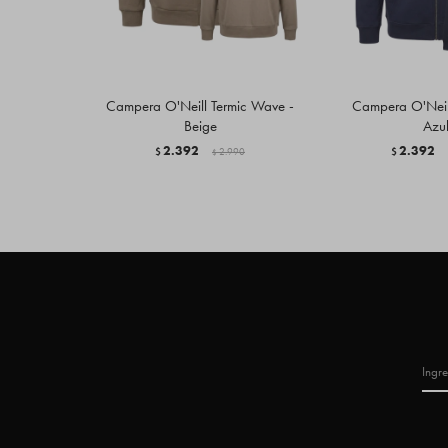
Campera O'Neill Termic Wave -
Campera O'Neill
Beige
Azu
2.392
2.392
$
2.990
$
$