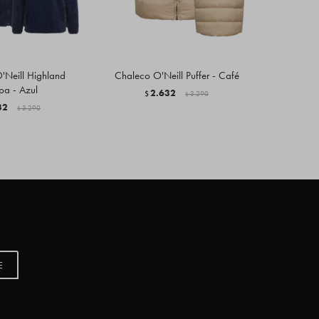
Neill Highland
Chaleco O'Neill Puffer - Café
Campera
pa - Azul
Neo-Vin
2.632
$
3.290
$
32
3.290
$
$
E