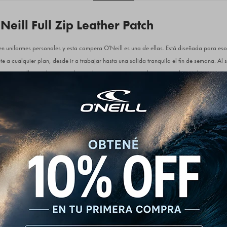
eill Full Zip Leather Patch
n uniformes personales y esta campera O'Neill es una de ellas. Está diseñada para eso
e a cualquier plan, desde ir a trabajar hasta una salida tranquila el fin de semana. Al s
apas que lleves abajo; queda muy bien con una remera básica o incluso sobre una ca
 Los colores tierra, el azul marino y el negro clásico aseguran que combine con cualqu
erencia:
godón, 40% Poliéster (Frisa liviana de alta resistencia).
erta con cierre frontal completo.
rche circular en cuero sintético con logo O'Neill grabado en el pecho izquierdo.
metálica reforzada con tirador de cuero.
 con cordones redondos y terminales metálicas.
los frontales laterales de fácil acceso.