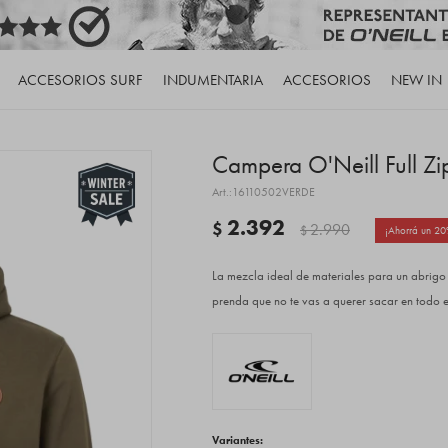
ACCESORIOS SURF
INDUMENTARIA
ACCESORIOS
NEW IN
Campera O'Neill Full Zip
16110502VERDE
2.392
$
2.990
$
20
La mezcla ideal de materiales para un abrigo l
prenda que no te vas a querer sacar en todo el
Variantes: