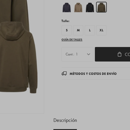
Talle:
S
M
L
XL
GUÍA DE TALLES
C
1
MÉTODOS Y COSTOS DE ENVÍO
Descripción