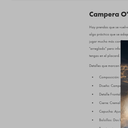
Campera O'N
Hay prendas que se vuelve
algo práctico que se adapt
jugar mucho más con las c
"arreglado" pero informal.
tengas en el placard.
Detalles que marcan la dif
Composición: 60% Al
Diseño: Campera abi
Detalle Frontal: Pa
Cierre: Cremallera 
Capucha: Ajustable
Bolsillos: Dos bolsil