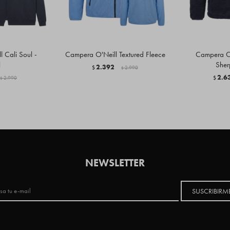
 Cali Soul -
Campera O'Neill Textured Fleece
Campera O'
l
Sher
2.392
$
2.990
$
2.6
2.990
$
$
NEWSLETTER
SUSCRIBIRM