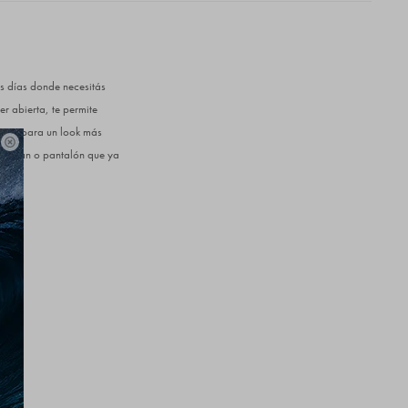
s días donde necesitás
er abierta, te permite
misa para un look más

ier jean o pantalón que ya