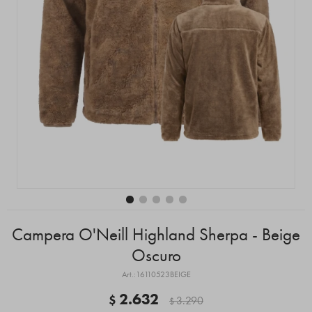
Campera O'Neill Highland Sherpa - Beige
Oscuro
16110523BEIGE
2.632
$
3.290
$