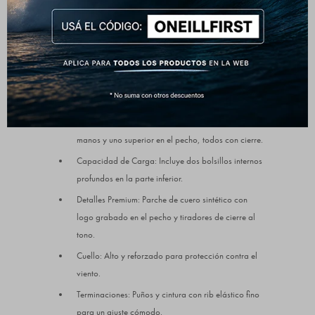
caracteriza a O'Neill, ideal para los fines de semana al
aire libre o para las mañanas frías en la ciudad.
Detalles que marcan la diferencia:
Composición: 100% Poliéster (Tejido
Sherpa/Corderito de alta densidad).
Bolsillos Exteriores: Dos bolsillos laterales para
manos y uno superior en el pecho, todos con cierre.
Capacidad de Carga: Incluye dos bolsillos internos
profundos en la parte inferior.
Detalles Premium: Parche de cuero sintético con
logo grabado en el pecho y tiradores de cierre al
tono.
Cuello: Alto y reforzado para protección contra el
viento.
Terminaciones: Puños y cintura con rib elástico fino
para un ajuste cómodo.