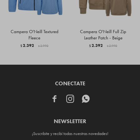
Campera O'Neill Textured
Campera O'Neill Full Zip
Fleece
Leather Patch - Beige
2.392
2.392
$
2.990
$
2.990
$
$
CONECTATE



NEWSLETTER
¡Suscribite y recibí todas nuestras novedades!