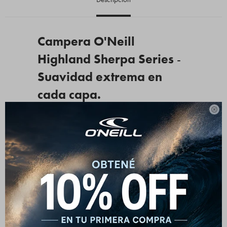
Campera O'Neill
Highland Sherpa Series
-
Suavidad extrema en
cada capa.

Hay días en los que el invierno se hace sentir de verdad, y
esta campera está pensada justamente para esos
momentos. Lo que la hace distinta es que no escatima en
abrigo: ese material tipo corderito que ves por fuera se
mantiene en todo el interior, envolviéndote en una
suavidad total. Es como llevar una manta puesta pero con
un corte impecable que queda bien con cualquier jean o
pantalón técnico. El parche de cuero y los tiradores
metálicos le dan ese toque rústico y auténtico que