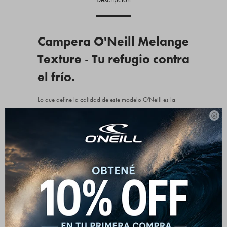
Campera O'Neill Melange
Texture
-
Tu refugio contra
el frío.
Lo que define la calidad de este modelo O'Neill es la
atención en las terminaciones. El parche circular de cuero

con el logo grabado en el pecho aporta un detalle
orgánico de alta calidad. Cuenta con un cierre metálico
central robusto y un tirador de cuero a juego que facilita
el agarre. Al estar confeccionada con un 40% de
poliéster, la campera no solo es excelente reteniendo el
calor corporal, sino que también mantiene su estructura
firme, evitando que los puños o la cintura de se estiren con
el uso continuo.