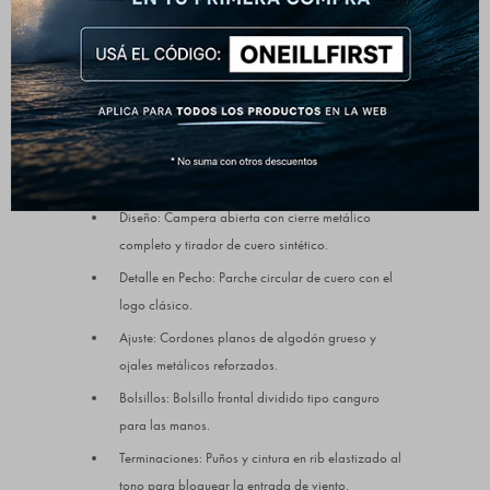
Detalles que marcan la diferencia:
Composición: 60% Algodón, 40% Poliéster.
Efecto Exterior: Acabado jaspeado con textura
visual tipo tejido.
Interior: Forrada en material suave tipo sherpa para
mayor abrigo, detalle de corderito en la capucha.
Diseño: Campera abierta con cierre metálico
completo y tirador de cuero sintético.
Detalle en Pecho: Parche circular de cuero con el
logo clásico.
Ajuste: Cordones planos de algodón grueso y
ojales metálicos reforzados.
Bolsillos: Bolsillo frontal dividido tipo canguro
para las manos.
Terminaciones: Puños y cintura en rib elastizado al
tono para bloquear la entrada de viento.