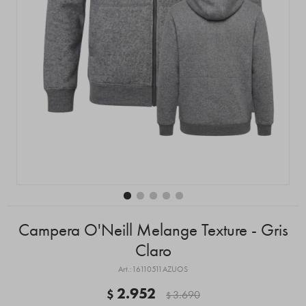
Campera O'Neill Melange Texture - Gris
Claro
16110511AZUOS
2.952
$
3.690
$