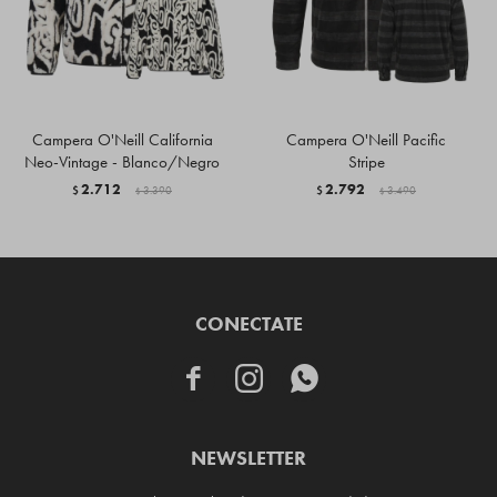
Campera O'Neill California
Campera O'Neill Pacific
Neo-Vintage - Blanco/Negro
Stripe
2.712
2.792
$
3.390
$
3.490
$
$
CONECTATE



NEWSLETTER