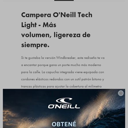
Campera O'Neill Tech
Light - Más
volumen, ligereza de
siempre.
Si te gustaba la versión Windbreaker, este rediseño te va
a encantar porque gana un porte mucho más moderno
para la calle. La capucha integrada viene equipada con
cordones elásticos redondos con un sutil patrón bitono y
trancas plásticas para ajustar la cobertura al milímetro
cuando el viento sopla fuerte. El cierre frontal completo

corre de manera fluida y se complementa con un cuello
alto anatómico. En el pecho resalta el icónico parche
circular de caucho con el logo en relieve, mientras que el
interior cuenta con un forro liso ultra suave que facilita las