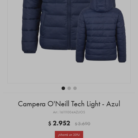
Campera O'Neill Tech Light - Azul
16111004AZUOS
2.952
$
3.690
$
20