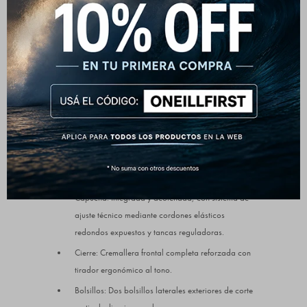
capas sobre buzos de frisa. Los puños y la cintura elástica
aseguran un ajuste ceñido que sella el calor corporal de
forma impecable.
Detalles que marcan la diferencia:
Composición General: Exterior, forro y aislamiento
realizados en 100% Nylon premium.
Diseño: Campera ultraliviana (lightweight puffer)
con un renovado patrón de canales horizontales
anchos que maximizan el aislamiento.
Capucha: Integrada y acolchada, con sistema de
ajuste técnico mediante cordones elásticos
redondos expuestos y tancas reguladoras.
Cierre: Cremallera frontal completa reforzada con
tirador ergonómico al tono.
Bolsillos: Dos bolsillos laterales exteriores de corte