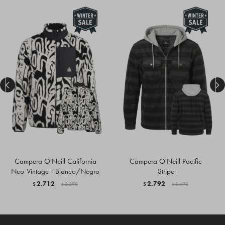


Campera O'Neill California
Campera O'Neill Pacific
Neo-Vintage - Blanco/Negro
Stripe
2.712
2.792
$
3.390
$
3.490
$
$