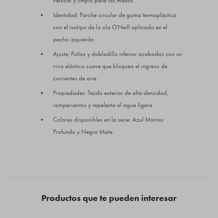
vertical y limpio para las manos.
Identidad: Parche circular de goma termoplástica
con el isotipo de la ola O'Neill aplicado en el
pecho izquierdo.
Ajuste: Puños y dobladillo inferior acabados con un
vivo elástico suave que bloquea el ingreso de
corrientes de aire.
Propiedades: Tejido exterior de alta densidad,
rompevientos y repelente al agua ligera.
Colores disponibles en la serie: Azul Marino
Profundo y Negro Mate.
Productos que te pueden interesar