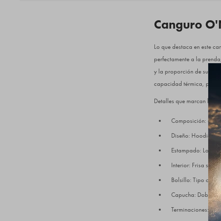
Canguro O'Ne
Lo que destaca en este can
perfectamente a la prenda,
y la proporción de su mat
capacidad térmica, pensa
Detalles que marcan la dif
Composición: 60% A
Diseño: Hoodie cer
Estampado: Logo O'N
Interior: Frisa sua
Bolsillo: Tipo cang
Capucha: Doble forr
Terminaciones: Puño