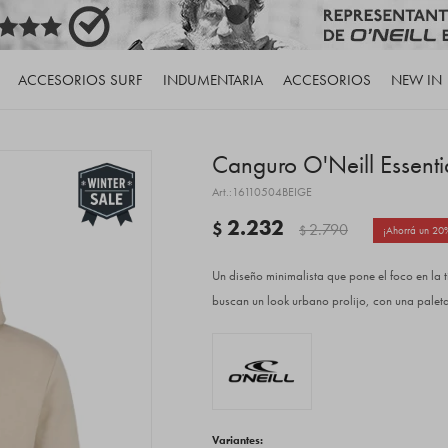
ACCESORIOS SURF
INDUMENTARIA
ACCESORIOS
NEW IN
Canguro O'Neill Essenti
16110504BEIGE
2.232
$
2.790
$
20
Un diseño minimalista que pone el foco en la 
buscan un look urbano prolijo, con una paleta
Variantes: