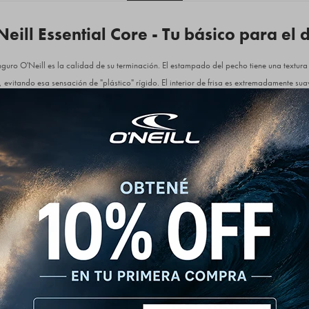
ill Essential Core - Tu básico para el d
guro O'Neill es la calidad de su terminación. El estampado del pecho tiene una textura s
 evitando esa sensación de "plástico" rígido. El interior de frisa es extremadamente suav
erial asegura que la capucha mantenga su estructura y no se caiga. Es una prenda livia
da para durar y acompañarte en todas.
erencia:
lgodón, 40% Poliéster (mezcla de alta resistencia y suavidad).
rado con capucha integrada.
eill lineal.
ve de gramaje medio para mayor confort térmico.
uro frontal con costuras reforzadas.
o para mejor calce y estructura.
s y cintura de rib elástico de alta densidad.