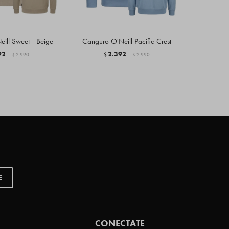
ill Sweet - Beige
Canguro O'Neill Pacific Crest
Canguro O'
92
2.392
2.990
$
2.990
$
$
$
E
CONECTATE