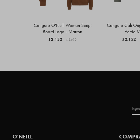
Canguro O'Neill Woman Script
Canguro Cali Ori
Board Logo - Marron
Verde Mi
2.152
2.152
$
2.690
$
$
O'NEILL
COMPR