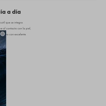
ía a día
util que se integra
e al contacto con la piel,
na pero con excelente
