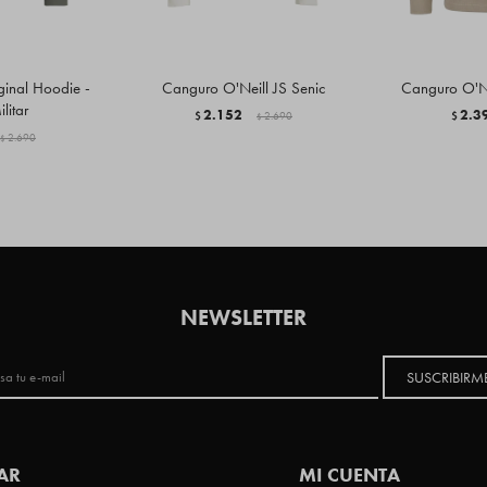
ginal Hoodie -
Canguro O'Neill JS Senic
Canguro O'Ne
litar
2.152
2.3
$
2.690
$
$
2.690
$
NEWSLETTER
SUSCRIBIRM
AR
MI CUENTA