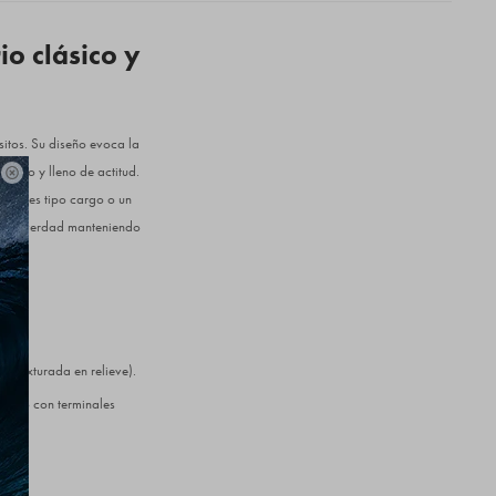
io clásico y
sitos. Su diseño evoca la
turado y lleno de actitud.

talones tipo cargo o un
ga de verdad manteniendo
pa texturada en relieve).
 tono con terminales