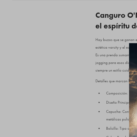
Canguro O'Ne
el espíritu d
Hay buzos que se ganan el 
estética varsity y el espír
Es una prenda sumamente v
jogging para esos días de
siempre un estilo cuidado y
Detalles que marcan la dif
Composición: 80% A
Diseño Principal: A
Capucha: Confeccion
metálicas pulidas.
Bolsillo: Tipo cang