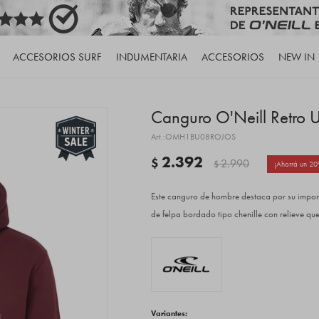
ACCESORIOS SURF
INDUMENTARIA
ACCESORIOS
NEW IN
Canguro O'Neill Retro Un
OMH1BU08ROJOS
2.392
$
2.990
$
20
Este canguro de hombre destaca por su impone
de felpa bordado tipo chenille con relieve que
Variantes: