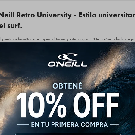
ill Retro University - Estilo universitar
el surf.
puesto de favoritos en el ropero al toque, y este canguro O'Neill reúne todos los requi
itu de Santa Cruz, la cuna del surf californiano, logrando un look urbano muy descontrac
ersátil: queda brutal combinado con unos jeans clásicos para salir de tarde, unos pan
 descanso donde la comodidad manda. Ideal para los inviernos en la ciudad, te abri
 prolijo.
erencia:
lgodón, 20% Poliéster (Frisa premium de gramaje medio).
plique central arqueado, "O'Neill" y "California" realizado en bordado tipo Chenille (fel
ada con doble tela para mayor estructura, ajustable mediante cordones cilíndricos al
uro frontal clásico con costuras de seguridad reforzadas.