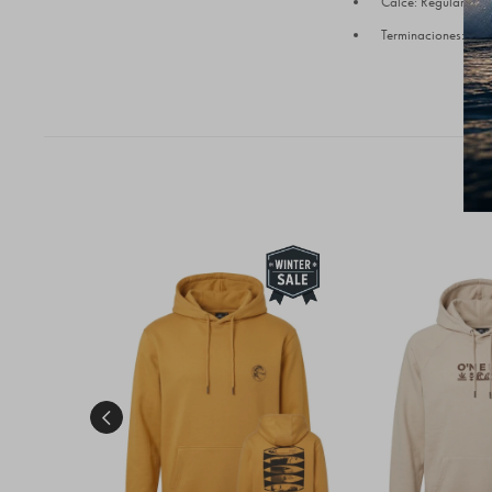
Calce: Regular Fit 
Terminaciones: Puño
