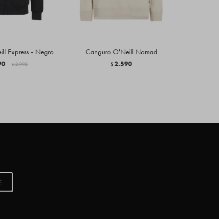
ll Express - Negro
Canguro O'Neill Nomad
Canguro
90
2.590
2.990
$
$
E