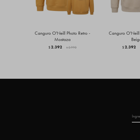
Canguro O'Neill Photo Retro -
Canguro O'Neill T
Mostaza
Beig
2.392
2.392
$
2.990
$
$