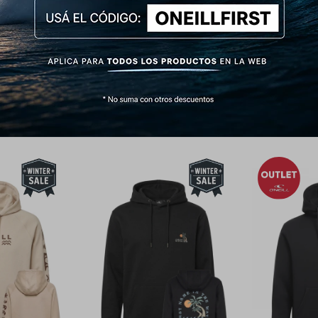
de caída recta, cómoda y natural.
s y cintura acanalados en rib elástico de gran densidad que evita deformaciones.
Productos que te pueden interesar