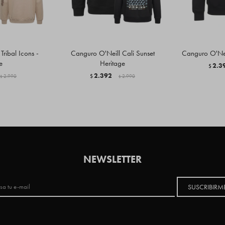
ribal Icons -
Canguro O'Neill Cali Sunset
Canguro O'Nei
e
Heritage
2.3
$
2.392
2.990
$
2.990
$
$
NEWSLETTER
SUSCRIBIRM