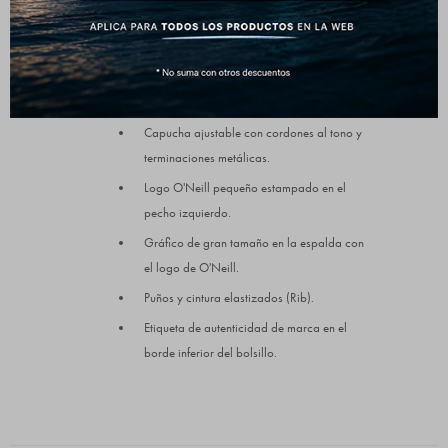
Color: Negro oscuro y Café.
Corte: Regular Fit (Calce estándar cómodo).
Detalles de diseño:
Bolsillo tipo canguro frontal amplio.
Capucha ajustable con cordones al tono y
terminaciones metálicas.
Logo O'Neill pequeño estampado en el
pecho izquierdo.
Gráfico de gran tamaño en la espalda con
el logo de O'Neill.
Puños y cintura elastizados (Rib).
Etiqueta de autenticidad de marca en el
borde inferior del bolsillo.