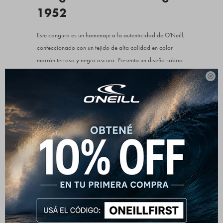
1952
Este canguro es un homenaje a la autenticidad de O'Neill,
confeccionado con un tejido de alta calidad en color
marrón terroso y negro oscuro. Presenta un diseño sobrio
al frente con un parche del logo O'Neill en color beige

que le da un toque distintivo y limpio. Pero el verdadero
protagonista se revela en la espalda, con un gran arte
gráfico en serigrafía que reinventa el logo de O'Neill junto
la fecha "1952". Una prenda premium que mezcla calidez
superior con la verdadera herencia del surf.
Detalles que marcan la diferencia:
Material: Algodón de alta calidad con frisa interna
para mayor suavidad y abrigo (80% algodón,
20% poliéster).