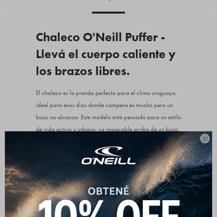
Chaleco O'Neill Puffer -
Llevá el cuerpo caliente y
los brazos libres.
El chaleco es la prenda perfecta para el clima uruguayo,
ideal para esos días donde campera es mucho pero un
buzo no alcanza. Este modelo está pensado para un estilo
de vida activo y urbano: va impecable arriba de un buzo

cuello redondo, un canguro con capucha o incluso una
remera de manga larga.
Al no tener mangas, te da una comodidad bárbara para
manejar, andar en bici o caminar por la rambla. La
versión en negro mate es el básico infaltable que combina
con todo tu ropero, mientras que el tono camel/arena