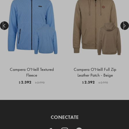


Campera O'Neill Textured
Campera O'Neill Full Zip
Fleece
Leather Patch - Beige
2.392
2.392
$
2.990
$
2.990
$
$
CONECTATE