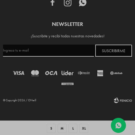



NEWSLETTER
¡Suscribite y recibí todas nuestras novedades!
SUSCRIBIRME
© Copyright 2026 / ONeill
S
M
L
XL