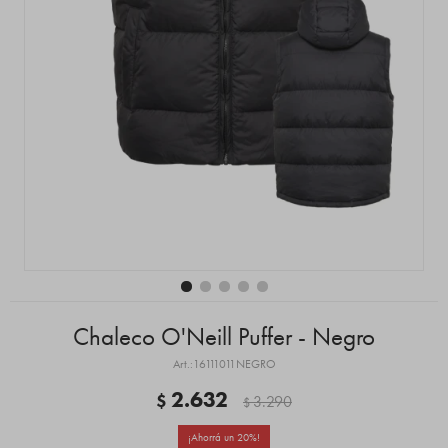
Chaleco O'Neill Puffer - Negro
16111011NEGRO
2.632
$
3.290
$
20