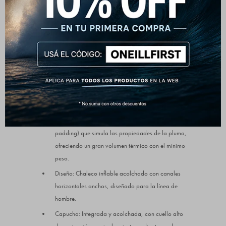
aporta un aire natural, descontracturado y muy en
tendencia para esta temporada.
Detalles que marcan la diferencia:
Material Exterior: 100% Poliéster de alta densidad,
suave al tacto y altamente resistente al viento.
Forro Interno: 100% Poliéster liviano de textura lisa
en color negro.
Relleno: Aislamiento siliconado premium (silicon
padding) que simula las propiedades de la pluma,
ofreciendo un gran volumen térmico con el mínimo
peso.
Diseño: Chaleco inflable acolchado con canales
horizontales anchos, diseñado para la línea de
hombre.
Capucha: Integrada y acolchada, con cuello alto