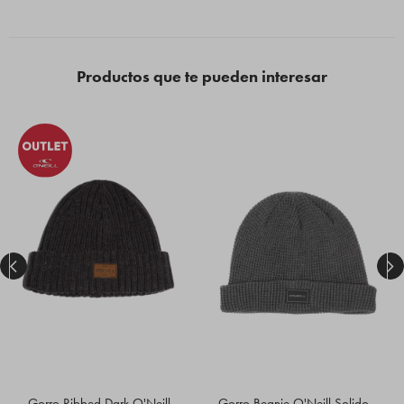
Productos que te pueden interesar


Gorro Ribbed Dark O'Neill
Gorro Beanie O'Neill Solido -