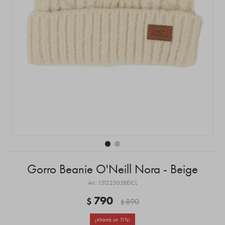
Gorro Beanie O'Neill Nora - Beige
15122503BEICL
790
$
890
$
11