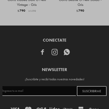
Vintage - Gris
Gris
790
790
$
1.190
$
$
CONECTATE



NEWSLETTER
¡Suscribite y recibí todas nuestras novedades!
SUSCRIBIRME