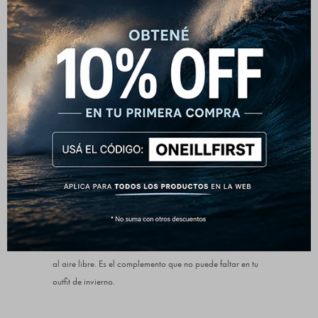
Gorro Beanie O'Neill
Nora - Diseño atemporal
Este gorro tejido O'Neill combina un diseño clásico de
ochos trenzados con un corte cómodo y versátil. Ideal
para quienes buscan sumar estilo sin renunciar al abrigo.
Detalles que suman
El dobladillo ancho le da un ajuste firme sin apretar,
mientras que la etiqueta de cuero con logo le aporta un
toque distintivo y de calidad.
Para todos los días
Perfecto para el frío, para llevar en la ciudad o en salidas
al aire libre. Es el complemento que no puede faltar en tu
outfit de invierno.