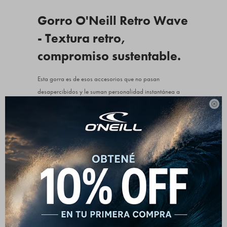
Gorro O'Neill Retro Wave
- Textura retro,
compromiso sustentable.
Esta gorra es de esos accesorios que no pasan
desapercibidos y le suman personalidad instantánea a
cualquier outfit básico. La textura del corderoy en color

cafe evoca la época dorada del surf y del skate de los
años 70 y 80, dándole una onda súper descontracturada.
Al ser un diseño unisex tipo trucker, es ideal tanto para
protegerte del sol en una tarde de playa como para lucir
en la ciudad combinado con un buzo oversized o una
remera lisa. Es la compañera perfecta de tus escapadas
los fines de semana, diseñada para quienes aprecian la
moda urbana con alma vintage.
Detalles que marcan la diferencia: