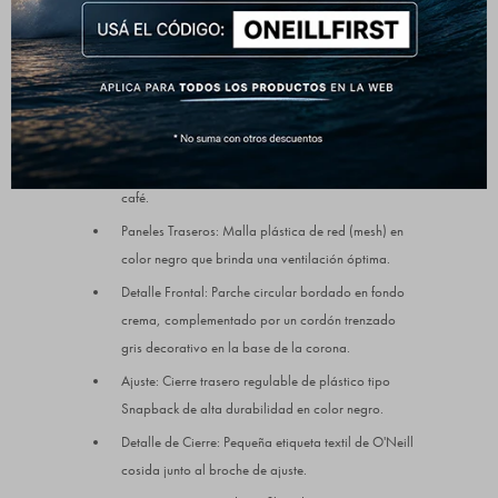
Composición: 60% Poliéster reciclado, 40%
Algodón (Tejido sustentable y de gran resistencia).
Diseño: Gorra de visera semicurva estilo Trucker.
Paneles Frontales y Visera: Confeccionados en tela
de corderoy (pana fina) texturada en color marrón
café.
Paneles Traseros: Malla plástica de red (mesh) en
color negro que brinda una ventilación óptima.
Detalle Frontal: Parche circular bordado en fondo
crema, complementado por un cordón trenzado
gris decorativo en la base de la corona.
Ajuste: Cierre trasero regulable de plástico tipo
Snapback de alta durabilidad en color negro.
Detalle de Cierre: Pequeña etiqueta textil de O'Neill
cosida junto al broche de ajuste.