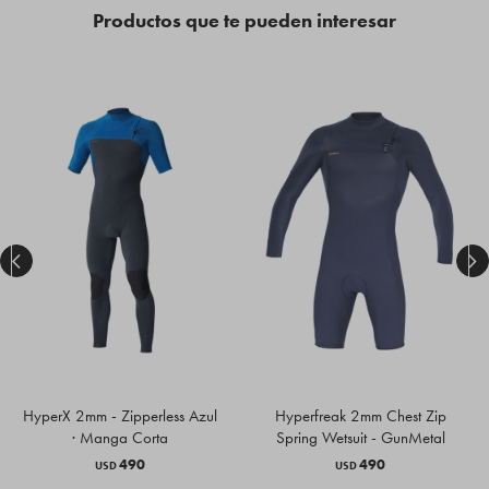
Productos que te pueden interesar


HyperX 2mm - Zipperless Azul
Hyperfreak 2mm Chest Zip
· Manga Corta
Spring Wetsuit - GunMetal
490
490
USD
USD