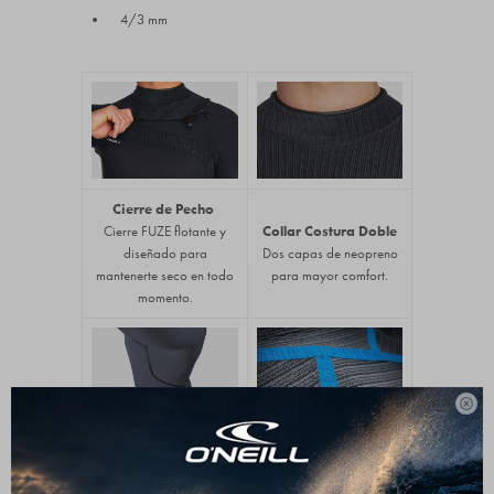
4/3 mm
Cierre de Pecho
Cierre FUZE flotante y
Collar Costura Doble
diseñado para
Dos capas de neopreno
mantenerte seco en todo
para mayor comfort.
momento.

Costuras Recicladas
TB3X con GBS