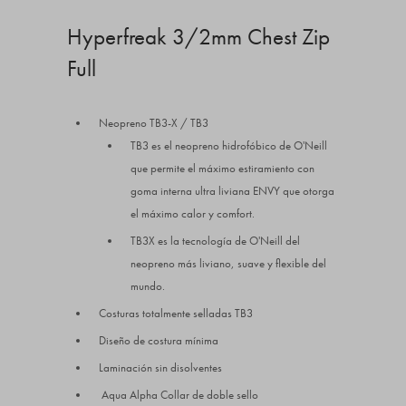
Hyperfreak 3/2mm Chest Zip
Full
Neopreno TB3-X / TB3
TB3 es el neopreno hidrofóbico de O'Neill
que permite el máximo estiramiento con
goma interna ultra liviana ENVY que otorga
el máximo calor y comfort.
TB3X es la tecnología de O'Neill del
neopreno más liviano, suave y flexible del
mundo.
Costuras totalmente selladas TB3
Diseño de costura mínima
Laminación sin disolventes
Aqua Alpha Collar de doble sello