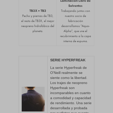
Laminación Libre de
Solventes
TB3X + TB3
Trabajando juntos con
Pecho y piernas de TB3,
nuestro socio de
el resto de TB3X, el mejor
fabricación
neopreno hidrofóbico del
desarrollamos "Aqua-
planeta.
Alpha", que une el
recubrimiento a la capa
interna de espuma.
SERIE HYPERFREAK
La serie Hyperfreak de
O'Neill realmente se
siente como la libertad.
Los trajes de neopreno
Hyperfreak son
incomparables en cuanto
a comodidad y capacidad
de rendimiento. Una serie
desarrollada y probada
por surfistas que cuenta