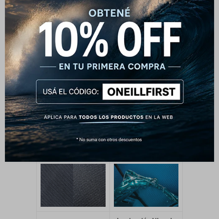
Costuras Mínimas
Costuras ciegas de sello
Gran flexibilidad,
impermeable, pe
durabilidad, paneles más
gadas, con la
grandes, menos costuras.
flexibilidad sin rival de
Libertad total.
TB3X.
Cero restricción y gran
integridad.
Rodilleras Krypto
Bolsillo para Llaves
Ofrece protección sin
Escondido debajo de la
sacrificar moviemiento.
rodilla derecha.