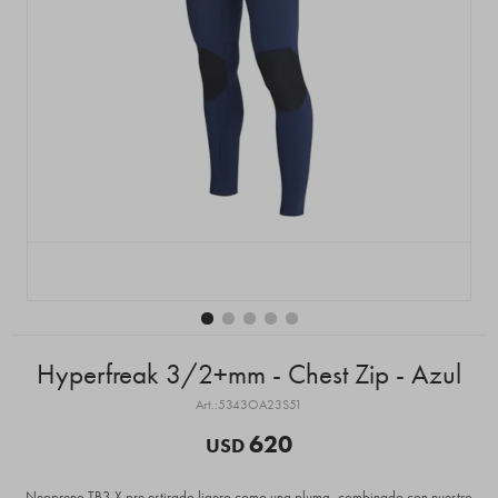
Hyperfreak 3/2+mm - Chest Zip - Azul
5343OA23S51
620
USD
Neopreno TB3-X pre estirado ligero como una pluma, combinado con nuestro